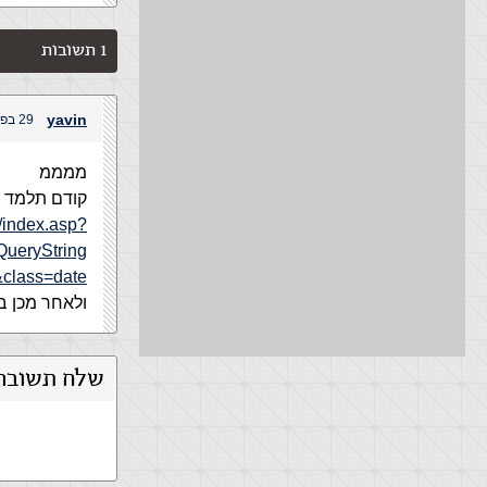
1 תשובות
yavin
29 בפברואר, 2004 בשעה 2:58 pm
ממממ
קודם תלמד על 
t/index.asp?
eryString=
&class=date
ולאחר מכן ב
שלח תשובה