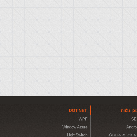
כן נלווה
DOT.NET
WPF
SE
Window Azure
Andro
תחיל מההתחלה
LightSwitch