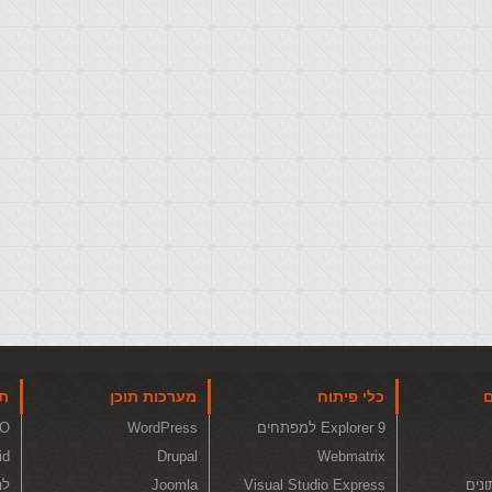
ם
כלי פיתוח
מערכות תוכן
תו
Explorer 9 למפתחים
WordPress
O
id
Drupal
Webmatrix
ונים
Visual Studio Express
Joomla
לה