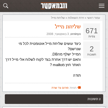
זירת השאלות
שלח תשובה
עמוד ראשי
»
‏זירת השאלות‏
»
שליחת מייל
שליחת מייל
671
orninyo
,‏
3 באוקטובר, 2008
צפיות
כיצד עושים שליחת מייל אוטומטית לכל מי
2
שנרשם?
המייל ישלף מהDB.
תשובות
והאם יש דרך אחרת בצד לקוח לשלוח אלי מייל דרך
האתר חוץ מmailto ?
תודה
תגיות:
פורום צד שרת
2 תשובות