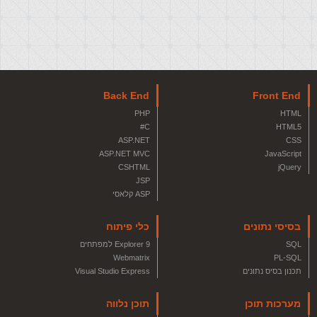
Back End
Front End
PHP
HTML
C#
HTML5
ASP.NET
CSS
ASP.NET MVC
JavaScript
CSHTML
jQuery
JSP
ASP קלאסי
בסיסי נתונים
כלי פיתוח
SQL
Explorer 9 למפתחים
Webmatrix
PL-SQL
תכנון בסיס נתונים
Visual Studio Express
מערכות תוכן
תוכן נלווה