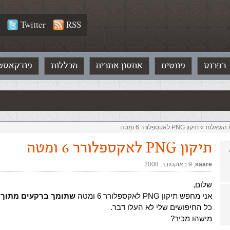
Twitter
RSS
רפרנס
פונטים
אחסון אתרים
מכללות
פודקאסט
ת השאלות‏
»
תיקון PNG לאקספלורר 6 ומטה
תיקון PNG לאקספלורר 6 ומטה
saare
,‏
9 באוקטובר, 2008
שלום,
אני מחפש תיקון PNG לאקספלורר 6 ומטה
שתומך ברקעים מתוך CSS חיצוני
כל החיפושים שלי לא העלו דבר.
מישהו מכיר?