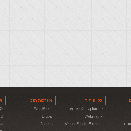
ם
כלי פיתוח
מערכות תוכן
תו
Explorer 9 למפתחים
WordPress
O
id
Drupal
Webmatrix
ונים
Visual Studio Express
Joomla
לה