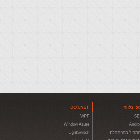
כן נלווה
DOT.NET
WPF
SE
Window Azure
Andro
תחיל מההתחלה
LightSwitch