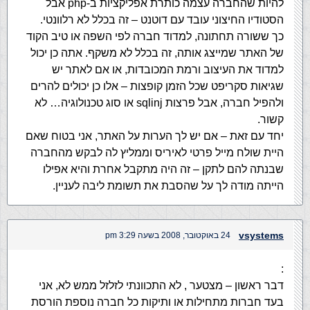
להיות שהחברה עצמה כותרת אפליקציות ב-php אבל
הסטודיו החיצוני עובד עם דוטנט – זה בכלל לא רלוונטי.
כך ששורה תחתונה, למדוד חברה לפי השפה או טיב הקוד
של האתר שמייצג אותה, זה בכלל לא משקף. אתה כן יכול
למדוד את העיצוב ורמת המכובדות, או אם לאתר יש
שגיאות סקריפט שכל הזמן קופצות – אלו כן יכולים להרים
ולהפיל חברה, אבל פרצות sqlinj או סוג טכנולוגיה… לא
קשור.
יחד עם זאת – אם יש לך הערות על האתר, אני בטוח שאם
היית שולח מייל פרטי לאיריס וממליץ לה לבקש מהחברה
שבנתה להם לתקן – זה היה מתקבל אחרת והיא אפילו
הייתה מודה לך על שהסבת את תשומת ליבה לעניין.
vsystems
24 באוקטובר, 2008 בשעה 3:29 pm
:
דבר ראשון – מצטער , לא התכוונתי לזלזל ממש לא, אני
בעד חברות מתחילות או ותיקות כל חברה נוספת הורסת