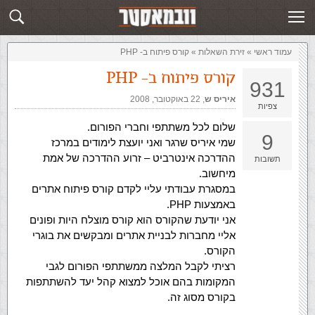
זירת השאלות
שלח תשובה
עמוד ראשי
»
‏זירת השאלות‏
»
קורס פיתוח ב- PHP
קורס פיתוח ב- PHP
931
איריס ש
,‏
22 באוקטובר, 2008
צפיות
שלום לכל משתתפי וחברי הפורום.
9
שמי איריס שרגר ואני יועצת לימודים במרכז
ההדרכה אינטרביט – זרוע ההדרכה של אמת
תשובות
מיחשוב.
במסגרת עבודתי עליי לקדם קורס פיתוח אתרים
באמצעות PHP.
אני יודעת שהקורס הוא קורס מוצלח היות ופונים
אליי מחברות לבניית אתרים ומבקשים את בוגרי
הקורס.
רציתי לקבל המלצה ממשתתפי הפורום לגבי
המקומות בהם אוכל למצוא קהל יעד להשתתפות
בקורס מסוג זה.