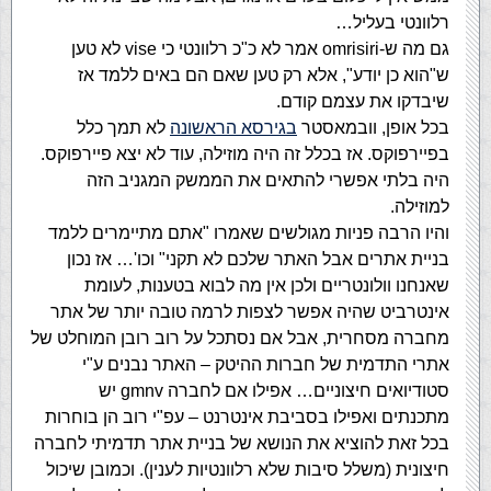
רלוונטי בעליל…
גם מה ש-omrisiri‏ אמר לא כ"כ רלוונטי כי vise לא טען
ש"הוא כן יודע", אלא רק טען שאם הם באים ללמד אז
שיבדקו את עצמם קודם.
בכל אופן, וובמאסטר
בגירסא הראשונה
לא תמך כלל
בפיירפוקס. אז בכלל זה היה מוזילה, עוד לא יצא פיירפוקס.
היה בלתי אפשרי להתאים את הממשק המגניב הזה
למוזילה.
והיו הרבה פניות מגולשים שאמרו "אתם מתיימרים ללמד
בניית אתרים אבל האתר שלכם לא תקני" וכו'… אז נכון
שאנחנו וולונטריים ולכן אין מה לבוא בטענות, לעומת
אינטרביט שהיה אפשר לצפות לרמה טובה יותר של אתר
מחברה מסחרית, אבל אם נסתכל על רוב רובן המוחלט של
אתרי התדמית של חברות ההיטק – האתר נבנים ע"י
סטודיואים חיצוניים… אפילו אם לחברה gmnv יש
מתכנתים ואפילו בסביבת אינטרנט – עפ"י רוב הן בוחרות
בכל זאת להוציא את הנושא של בניית אתר תדמיתי לחברה
חיצונית (משלל סיבות שלא רלוונטיות לענין). וכמובן שיכול