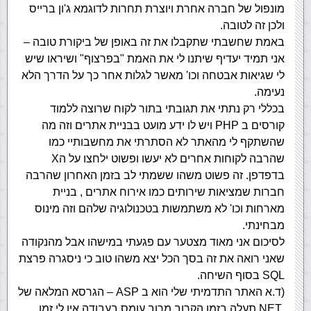
מונפול של חברה אחרת ויוצרת תחרות לדוגמא ג'ון ברייס
ולכן זה לטובה.
באמת שחשבתי שתקבלו את זה באופן של ביקורת טובה –
אני תמיד יעדיף שיתנו לי את האמת "בפרצוף" ושיראו שיש
לי שגיאות אבטחה וכו' מאשר לגלות אחר כך על הדרך הלא
נעימה.
בכללי רק נתתי את תגובתי בתור לקוח שרוצה ללמוד
קורסים ב PHP ויש לו ידע מועט בבניית אתרים וזה מה
שהשתקף לי מהאתר לא הסתרתי את מחשבותיי כמו
שהרבה לקוחות אחרים לא יעשו ופשוט ילחצו על הX
בדפדפן. זה פשוט משהו ששמתי לב בזמן האחרון שהרבה
חברות שמציאות שירותים כמו אירוח אתרים , בניית
מארחות וכו' לא משתמשות בטכנולוגיה שלהם וזה מינוס
מבחינתי.
לסיכום אני מאוד מצטער עם פגעתי במישהו אבל מהנקודה
שאני רואה את זה בסך הכל יצא משהו טוב כי ניסגרה פרצת
SQL בסוף השיחה.
(ד.א האתר התדמיתי שלי הוא ב ASP – הגרסא המלאה של
.NET תעלה בזמן הקרוב מרוב עומס בעבודה אין לי זמן