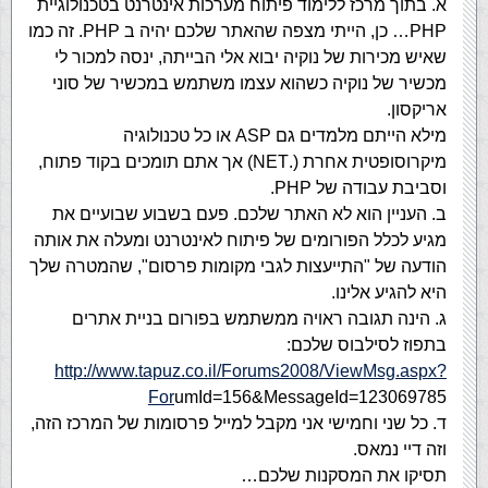
א. בתוך מרכז ללימוד פיתוח מערכות אינטרנט בטכנולוגיית
PHP… כן, הייתי מצפה שהאתר שלכם יהיה ב PHP. זה כמו
שאיש מכירות של נוקיה יבוא אלי הבייתה, ינסה למכור לי
מכשיר של נוקיה כשהוא עצמו משתמש במכשיר של סוני
אריקסון.
מילא הייתם מלמדים גם ASP או כל טכנולוגיה
מיקרוסופטית אחרת (.NET) אך אתם תומכים בקוד פתוח,
וסביבת עבודה של PHP.
ב. העניין הוא לא האתר שלכם. פעם בשבוע שבועיים את
מגיע לכלל הפורומים של פיתוח לאינטרנט ומעלה את אותה
הודעה של "התייעצות לגבי מקומות פרסום", שהמטרה שלך
היא להגיע אלינו.
ג. הינה תגובה ראויה ממשתמש בפורום בניית אתרים
בתפוז לסילבוס שלכם:
http://www.tapuz.co.il/Forums2008/ViewMsg.aspx?
For
umId=156&MessageId=123069785
ד. כל שני וחמישי אני מקבל למייל פרסומות של המרכז הזה,
וזה דיי נמאס.
תסיקו את המסקנות שלכם…