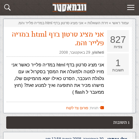
זירת השאלות
שלח תשובה
עמוד ראשי
»
‏זירת השאלות‏
»
אני מציג סרטון בדף html במדיה פלייר והמ.
אני מציג סרטון בדף html במדיה
827
פלייר והמ.
צפיות
yisheti
,‏
29 באוקטובר, 2008
1
אני מציג סרטון בדף html במדיה פלייר כאשר אני
תשובות
מזיז למטה ולמעלה את המסך בסקרול או עם
גלגלת העכבר, הסרט כאילו יוצא מהמיקום שלו,
מישהו מכיר את התופעה ואיך למנוע זאת? (חוץ
ממעבר ל flash )
תגיות:
פורום צד לקוח
1 תשובות