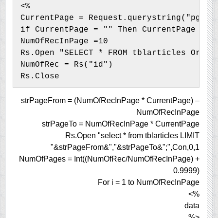
<%
CurrentPage = Request.querystring("pg")
if CurrentPage = "" Then CurrentPage = 1
NumOfRecInPage =10
Rs.Open "SELECT * FROM tblarticles Order
NumOfRec = Rs("id")
Rs.Close
strPageFrom = (NumOfRecInPage * CurrentPage) –
NumOfRecInPage
strPageTo = NumOfRecInPage * CurrentPage
Rs.Open "select * from tblarticles LIMIT
"&strPageFrom&","&strPageTo&";",Con,0,1
NumOfPages = Int((NumOfRec/NumOfRecInPage) +
0.9999)
For i = 1 to NumOfRecInPage
%>
data
<%