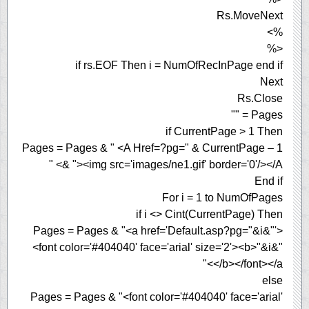
Rs.MoveNext
%>
<%
if rs.EOF Then i = NumOfRecInPage end if
Next
Rs.Close
Pages = ""
if CurrentPage > 1 Then
Pages = Pages & " <A Href=?pg=" & CurrentPage – 1
& "><img src='images/ne1.gif' border='0'/></A> "
End if
For i = 1 to NumOfPages
if i <> Cint(CurrentPage) Then
Pages = Pages & "<a href='Default.asp?pg="&i&"'>
<font color='#404040' face='arial' size='2'><b>"&i&"
</b></font></a>"
else
Pages = Pages & "<font color='#404040' face='arial'