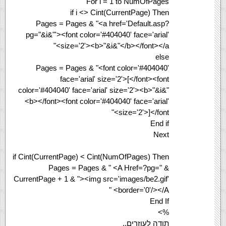
For i = 1 to NumOfPages
if i <> Cint(CurrentPage) Then
Pages = Pages & "<a href='Default.asp?
pg="&i&"'><font color='#404040' face='arial'
size='2'><b>"&i&"</b></font></a>"
else
Pages = Pages & "<font color='#404040'
face='arial' size='2'>[</font><font
color='#404040' face='arial' size='2'><b>"&i&"
<b></font><font color='#404040' face='arial'
size='2'>]</font>"
End if
Next
if Cint(CurrentPage) < Cint(NumOfPages) Then
Pages = Pages & " <A Href=?pg=" &
CurrentPage + 1 & "><img src='images/be2.gif'
border='0'/></A> "
End If
%>
תודה לעוזרים..