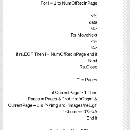
For i = 1 to NumOfRecInPage
%>
data
<%
Rs.MoveNext
%>
<%
if rs.EOF Then i = NumOfRecInPage end if
Next
Rs.Close
Pages = ""
if CurrentPage > 1 Then
Pages = Pages & " <A Href=?pg=" &
CurrentPage – 1 & "><img src='images/ne1.gif'
border='0'/></A> "
End if