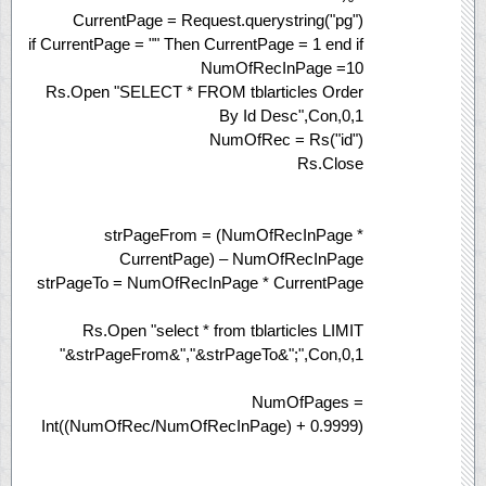
CurrentPage = Request.querystring("pg")
if CurrentPage = "" Then CurrentPage = 1 end if
NumOfRecInPage =10
Rs.Open "SELECT * FROM tblarticles Order
By Id Desc",Con,0,1
NumOfRec = Rs("id")
Rs.Close
strPageFrom = (NumOfRecInPage *
CurrentPage) – NumOfRecInPage
strPageTo = NumOfRecInPage * CurrentPage
Rs.Open "select * from tblarticles LIMIT
"&strPageFrom&","&strPageTo&";",Con,0,1
NumOfPages =
Int((NumOfRec/NumOfRecInPage) + 0.9999)