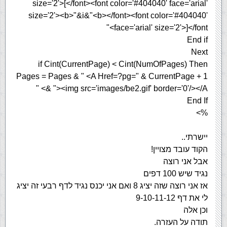
size='2'>[</font><font color='#404040' face='arial'
size='2'><b>"&i&"<b></font><font color='#404040'
face='arial' size='2'>]</font>"
End if
Next
if Cint(CurrentPage) < Cint(NumOfPages) Then
Pages = Pages & " <A Href=?pg=" & CurrentPage + 1
& "><img src='images/be2.gif' border='0'/></A> "
End If
%>
יישרתי..
הקוד עובד מצויין!
אבל אני רוצה
נגיד שיש 100 דפים
אז אני רוצה שזה יציג 8 ואם אני יכנס נגיד לדף רבעי זה יציג
לי את דף 9-10-11-12
וכן אלה
תודה על העזרה.