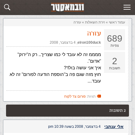
זירת השאלות
שלח תשובה
עמוד ראשי
»
‏זירת השאלות‏
»
עזרה
עזרה
689
elron100duck
,‏
4 בדצמבר, 2008
צפיות
ממממ זה לא עובד לי כמו שצריך.. רק ה"ירוק"
2
"אדום".
איך אני עושה בולד?
תשובות
חוץ מזה שגם פה ב"הוספת הודעה לפורום" זה לא
עובד…
תגיות:
פורום צד לקוח
2 תשובות
אלי ענתבי
4 בדצמבר, 2008 בשעה 10:39 pm