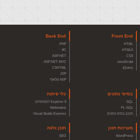
Back End
Front End
PHP
HTML
C#
HTML5
ASP.NET
CSS
ASP.NET MVC
JavaScript
CSHTML
jQuery
JSP
ASP קלאסי
בסיסי נתונים
כלי פיתוח
SQL
Explorer 9 למפתחים
Webmatrix
PL-SQL
תכנון בסיס נתונים
Visual Studio Express
מערכות תוכן
תוכן נלווה
SEO
WordPress