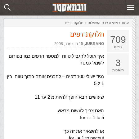
זירת השאלות
שלח תשובה
עמוד ראשי
»
‏זירת השאלות‏
»
חלוקת דפים
חלוקת דפים
709
JUBRANO
,‏
15 בדצמבר, 2008
צפיות
איך אוכל להגביל טווח למספר הדפים כמו בפורום
3
לשמל למטה
תשובות
נגיד יש לי 100 דפים – להכניס אותם בתוך טווח בין
1 ל 5
שעושים הבא הופך להיות מ 2 עד 11
האם צריך לעשות מראש
for i = 1 to 5
או להשאיר את זה כך
for i = 1 to pacout