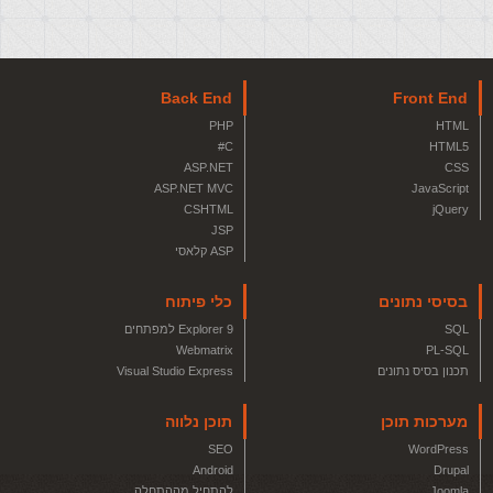
Back End
Front End
PHP
HTML
C#
HTML5
ASP.NET
CSS
ASP.NET MVC
JavaScript
CSHTML
jQuery
JSP
ASP קלאסי
בסיסי נתונים
כלי פיתוח
SQL
Explorer 9 למפתחים
Webmatrix
PL-SQL
תכנון בסיס נתונים
Visual Studio Express
מערכות תוכן
תוכן נלווה
SEO
WordPress
Android
Drupal
Joomla
להתחיל מההתחלה