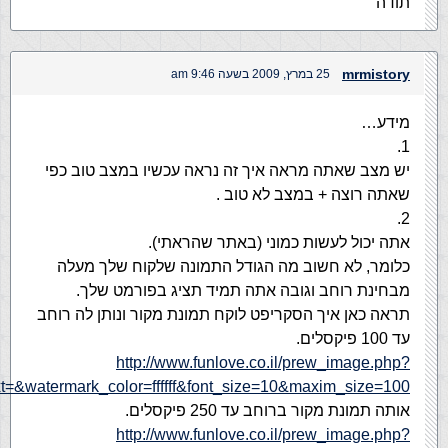
תודה
mrmistory
25 במרץ, 2009 בשעה 9:46 am
מידע…
1.
יש מצב שאתה מראה איך זה נראה עכשיו במצב טוב כפי
שאתה רוצה + במצב לא טוב .
2.
אתה יכול לעשות כמוני (באתר שהראתי).
כלומר, לא חשוב מה הגודל התמונה שלקוח שלך מעלה
מבחינת רוחב וגובה אתה תמיד תציג בפורמט שלך.
תראה כאן איך הסקריפט לוקח תמונת מקור ונותן לה רוחב
עד 100 פיקסלים.
http://www.funlove.co.il/prew_image.php?
=&watermark_color=ffffff&font_size=10&maxim_size=100
אותה תמונת מקור ברוחב עד 250 פיקסלים.
http://www.funlove.co.il/prew_image.php?