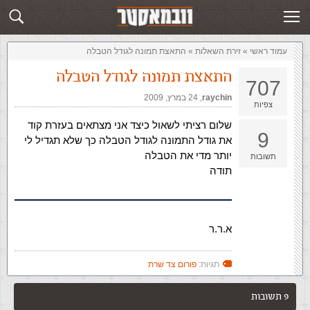
זירת השאלות
שלח תשובה
עמוד ראשי
»
‏זירת השאלות‏
»
התאצת תמונה לגודל הטבלה
התאצת תמונה לגודל הטבלה
707
raychin
,‏
24 במרץ, 2009
צפיות
שלום רציתי לשאול כיצד אני מצתאים בעזרת קוד
9
את גודל התמונה לגודל הטבלה כך שלא תגדיל לי
יותר מדי את הטבלה
תשובות
תודה
א.ר.ר
תגיות:
פורום צד שרת
9 תשובות