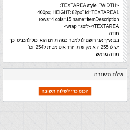
<TEXTAREA style="WIDTH:
400px; HEIGHT: 82px" id=TEXTAREA1
rows=4 cols=15 name=ItemDescription
wrap =soft></TEXTAREA>
תודה
נ.ב אייך אני רושם לו למטה כמה תווים הוא יכול להכניס כך
יש לו 255 הוא מקיש תו יורד אוטומטית ל254 וכו'
תודה מראש
שלח תשובה
הכנס כדי לשלוח תשובה