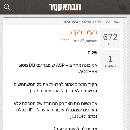
זירת השאלות
שלח תשובה
עמוד ראשי
»
‏זירת השאלות‏
»
בעיה בקוד
בעיה בקוד
672
steven
,‏
27 במרץ, 2009
צפיות
שלום,
1
אני בונה אתר ב – ASP שעובד עם DB מסוג
תשובות
ACCESS.
הקוד המצ"ב אמור להראות את כל המשתמשים
הרשומים לאתר. (כל הרשומות במסד)
אך משום מה נוצר רק הכותרת של הטבלה ללא
הערכים עצמם. (העיבוד הוא עד ל – IF וכפלט
נכתב "EROR")
מה יכולה להיות הבעיה?