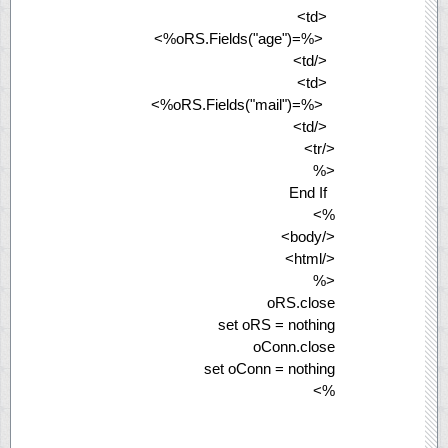
<td>
<%=oRS.Fields("age")%>
</td>
<td>
<%=oRS.Fields("mail")%>
</td>
</tr>
<%
End If
%>
</body>
</html>
<%
oRS.close
set oRS = nothing
oConn.close
set oConn = nothing
%>