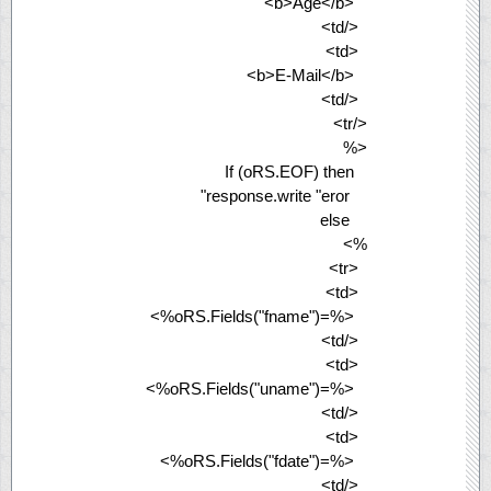
<b>Age</b>
</td>
<td>
<b>E-Mail</b>
</td>
</tr>
<%
If (oRS.EOF) then
response.write "eror"
else
%>
<tr>
<td>
<%=oRS.Fields("fname")%>
</td>
<td>
<%=oRS.Fields("uname")%>
</td>
<td>
<%=oRS.Fields("fdate")%>
</td>