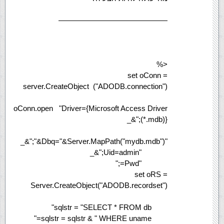
——————————————–
<%
set oConn =
server.CreateObject ("ADODB.connection")
oConn.open "Driver={Microsoft Access Driver
(*.mdb)};"&_
"Dbq="&Server.MapPath("mydb.mdb")&";"&_
"Uid=admin;"&_
"Pwd=;"
set oRS =
Server.CreateObject("ADODB.recordset")
sqlstr = "SELECT * FROM db"
sqlstr = sqlstr & " WHERE uname="