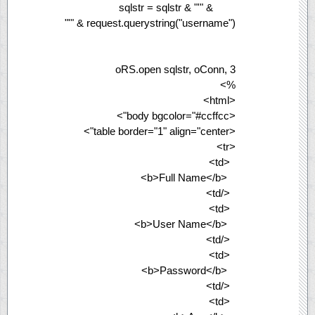
sqlstr = sqlstr & "'" &
request.querystring("username") & "'"
oRS.open sqlstr, oConn, 3
%>
<html>
<body bgcolor="#ccffcc">
<table border="1" align="center">
<tr>
<td>
<b>Full Name</b>
</td>
<td>
<b>User Name</b>
</td>
<td>
<b>Password</b>
</td>
<td>