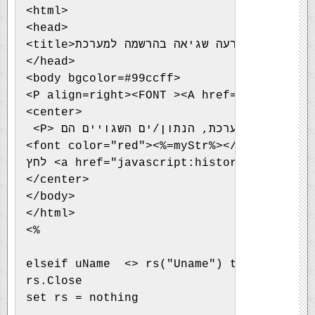
<html>
<head>
<title>ארעה שגיאה בהרשמה למערכת</title>
</head>
<body bgcolor=#99ccff>
<P align=right><FONT ><A href="index.asp"
<center>
<font color="red"><%=myStr%></font>
</center>
</body>
</html>
<%
elseif uName  <> rs("Uname") then 
rs.Close
set rs = nothing