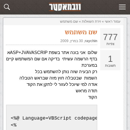
זירת השאלות
שלח תשובה
עמוד ראשי
»
‏זירת השאלות‏
»
שם משתמש
שם משתמש
777
raychin
,‏
30 במרץ, 2009
צפיות
שלום אני בונה אתר בשפת ASP+JVAVASCRIPא
1
בדף הרשמה עשיתי בדיקה אם שם המשתמש קיים
במערכת
תשובות
רק הבעיה שזה נותן להשתמש בכל
השמות שבטבלה חוץ מזה שבראש הטבלה
אודה למי שיוכל לעזור לי לתקן את הקוד
תודה מראש
הקוד
<%@ Language=VBScript codepage=1255%>
<%