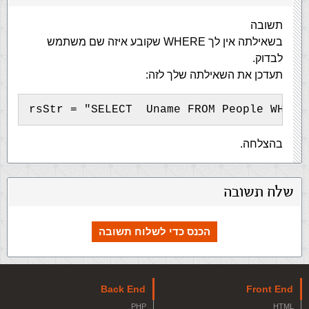
תשובה
בשאילתה אין לך WHERE שקובע איזה שם משתמש
לבדוק.
תעדכן את השאילתה שלך לזה:
rsStr = "SELECT  Uname FROM People WHERE
בהצלחה.
שלח תשובה
הכנס כדי לשלוח תשובה
Back End
Front End
PHP
HTML