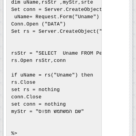
dim uName,rsStr ,myStr,srte
Set conn = Server.CreateObject("ADODB.Con
 uName= Request.Form("Uname")
Conn.Open ("DATA")
Set rs = Server.CreateObject("ADODB.Recor
rsStr = "SELECT  Uname FROM People "
rs.Open rsStr,conn
if uName = rs("Uname") then 
rs.Close
set rs = nothing
conn.Close
set conn = nothing
myStr = "שם המשתמש תפוס"
%>