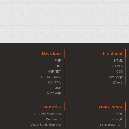
Back End
Front End
PHP
HTML
C#
HTML5
ASP.NET
CSS
ASP.NET MVC
JavaScript
CSHTML
jQuery
JSP
ASP קלאסי
בסיסי נתונים
כלי פיתוח
SQL
Explorer 9 למפתחים
Webmatrix
PL-SQL
תכנון בסיס נתונים
Visual Studio Express