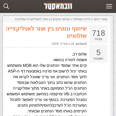
זירת השאלות
שלח תשובה
עמוד ראשי
»
‏זירת השאלות‏
»
שיתוף נתונים בין אתר לאפליקצייה שולחנית
שיתוף נתונים בין אתר לאפליקצייה
718
שולחנית
צפיות
as1as2
,‏
26 באפריל, 2009
5
שלום רב,
תשובות
אשמח לעזרה בנושא:
קיים אתר שמסד הנתונים שלו הוא MDB ומשתמש
באתר יכול לרשום את פרטיו באמצעות דף ה-ASP
לתוך מסד הנתונים. אני צריך שאוכל לקרוא את
הנתונים שהוא כתב בתוך הטבלאות שבמסד
הנתונים הנ"ל הממוקם באתר מתוך אפליקצייה
הכתובה ב-VB ומיקומה במחשב משתמש המשמש
כמנהל המערכת. בנוסף אני צריך לאפשר למנהל
המערכת הנ"ל לעדכן/להוסיף/למחוק נתונים
הקיימים באותו מסד הנתונים שבאתר.