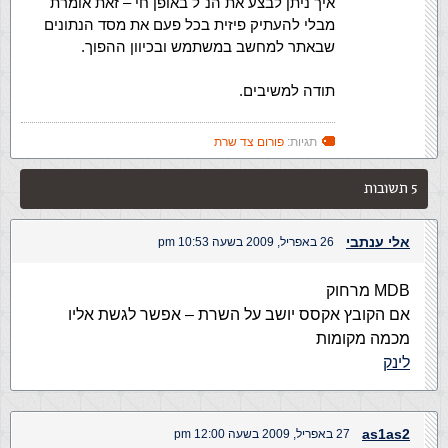
איך ניתן לבצע את הנ"ל באופן חי – זאת אומרת
מבלי להעתיק פיזית בכל פעם את מסד הנתונים
שבאתר למחשב במשתמש ובכיוון ההפוך.
תודה למשיבים.
תגיות:
פורום צד שרת
5 תשובות
אלי ענתבי
26 באפריל, 2009 בשעה 10:53 pm
MDB מרחוק
אם הקובץ אקסס יושב על השרת – אפשר לגשת אליו
מכמה מקומות
לינק
as1as2
27 באפריל, 2009 בשעה 12:00 pm