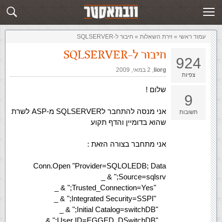
זירת השאלות
שלח תשובה
עמוד ראשי
»
‏זירת השאלות‏
»
חיבור ל-SQLSERVER
חיבור ל-SQLSERVER
924
liorg
,‏
2 במאי, 2009
צפיות
שלום !
9
אני מנסה להתחבר לSQLSERVER מ-ASP לשרת
תשובות
שהוא בדומיין והדף תקוע
אני מתחבר בצורה הזאת :
Conn.Open "Provider=SQLOLEDB; Data
Source=sqlsrv;" & _
"Trusted_Connection=Yes;" & _
"Integrated Security=SSPI;" & _
"Initial Catalog=switchDB;" & _
"User ID=EGGED_DSwitchDB;" & _