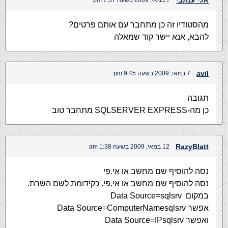
אלי ענתבי
7 במאי, 2009 בשעה 7:37 pm
מהסטודיו זה כן מתחבר עם אותם פרטים?
להבא, אנא יישר קוד שמאלה
avil
7 במאי, 2009 בשעה 9:45 pm
תגובה
כן מה-SQLSERVER EXPRESS מתחבר טוב
RazyBlatt
12 במאי, 2009 בשעה 1:38 am
נסה להוסיף שם מחשב או אַי.פִּי
נסה להוסיף שם מחשב או אַי.פִּי. כקידומת לשם השרת.
במקום Data Source=
sqlsrv
אפשר Data Source=
sqlsrv
ComputerName
ואפשר Data Source=
sqlsrv
IP