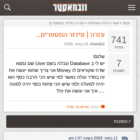
זירת השאלות
שלח תשובה
עמוד ראשי
»
‏זירת השאלות‏
»
עזרה | סידור המספרים…
עזרה | סידור המספרים…
741
Alon2k2
,‏
10 במאי, 2009
צפיות
שלום!
7
יש לי ב Database טבלה בשם User שם נמצא
שדה שקוראים לו Money אני צריך שהוא יעשה את
תשובות
זה בסדר עולה כאשר למי שיש הכי הרבה כסף הוא
יהיה למעלה ולמי שיש הכי פחות כסף יהיה למטה
…. איך אני עושה את זה?
תגיות:
פורום צד שרת
7 תשובות
lllb
11 במאי, 2009 בשעה 1:07 am