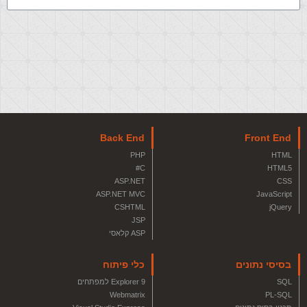
Back End
Front End
PHP
HTML
C#
HTML5
ASP.NET
CSS
ASP.NET MVC
JavaScript
CSHTML
jQuery
JSP
ASP קלאסי
בסיסי נתונים
כלי פיתוח
SQL
Explorer 9 למפתחים
Webmatrix
PL-SQL