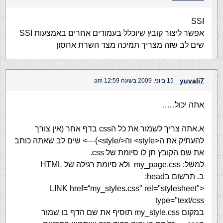
SSI
אפשר ליצור קובץ שיוכלל בעמודים אחרים באמצעות SSI
שים לב שזה מצריך תמיכה מצד השרת אחסון
yuvali7
15 ביוני, 2009 בשעה 12:59 am
אתה יכול…..
א.אתה צריך לשמור את כל הcss בדף אחר (אין צורך
להעתיק את ה<style> וה</style>)—> שים לב שאתה כותב
את שם הקובץ תן לו סיומת של css.
למשל: my_page.css ולא סיומת רגילה של HTML
ב. תרשום בhead:
<LINK href=“my_styles.css" rel="stylesheet"
type="text/css
במקום my_style.css תוסיף את שם הדף בו שמור