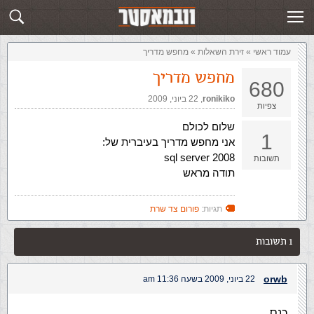
זירת השאלות
שלח תשובה
עמוד ראשי
»
‏זירת השאלות‏
»
מחפש מדריך
מחפש מדריך
680
ronikiko
,‏
22 ביוני, 2009
צפיות
שלום לכולם
1
אני מחפש מדריך בעיברית של:
sql server 2008
תשובות
תודה מראש
תגיות:
פורום צד שרת
1 תשובות
orwb
22 ביוני, 2009 בשעה 11:36 am
כנס