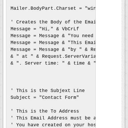
Mailer.BodyPart.Charset = "windows-1255"
' Creates the Body of the Email
Message = "Hi," & VbCrLf
Message = Message & "You need to use enco
Message = Message & "This Email was sent 
Message = Message & "by " & Request.Serve
& " at " & Request.ServerVariables("REMOT
& ". Server time: " & time & " " & Date &
' This is the Subjext Line
Subject = "Contact Form"
' This is the To Address
' This Email Address must be an email add
' You have created on your hosting accoun