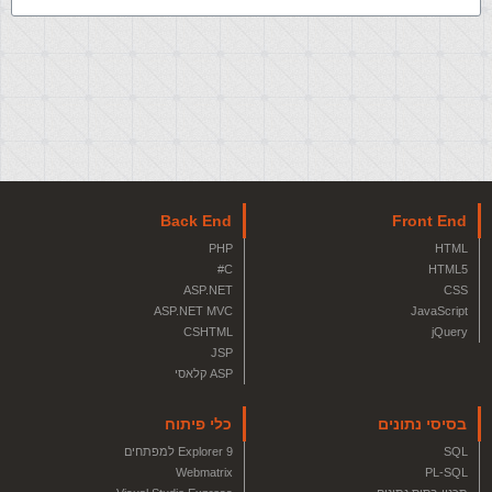
Back End
Front End
PHP
HTML
C#
HTML5
ASP.NET
CSS
ASP.NET MVC
JavaScript
CSHTML
jQuery
JSP
ASP קלאסי
בסיסי נתונים
כלי פיתוח
SQL
Explorer 9 למפתחים
Webmatrix
PL-SQL