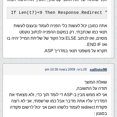
If Len(t7)<9 Then Response.Redirect "err
אתה כמובן יכול לעשות בלי הפניה לעמוד ובעצם לעשות
תנאי כמו שכתבתי, רק במקום ההפניה לכתוב טקסט
מסוים, ואז לכתוב ELSE וכל הקוד של שליחת המייל יהיה בו
ואז END IF.
תקרא על משפטי תנאי במדריך ASP.
callisto96
28 ביוני, 2009 בשעה 10:30 pm
שאלת המשך
תודה על התשובה,
אני לא ממש מבין ב-ASP די לומד תוך כדי, ולא מצאתי את
המדריך עליו אתה מדבר אבל כמו שרשמתי, אני לא רוצה
פקודת redirect לעמוד כלשהו האם אני יכול לרשום פקודה
בסגנון :