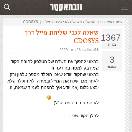
זירת השאלות
שלח תשובה
עמוד ראשי
»
‏זירת השאלות‏
»
שאלה לגבי שליחת מייל דרך CDOSYS
שאלה לגבי שליחת מייל דרך
1367
CDOSYS
צפיות
callisto96
,‏
28 ביוני, 2009
3
ברצוני להפוך את השדה של הטלפון לחובה בקוד
תשובות
שמודבק למטה בהודעה זו,
ברצוני שהקוד יוודא שאכן הוקלד מספר טלפון ורק
לאחר מכן ישלח את המייל ובמידה ולא הוקלד שלא
יבצע כלום (אני יודע איך להפנות לעמוד שגיאה, זו
לא המטרה בטופס הנ"ל)
להלן הקוד שלי :