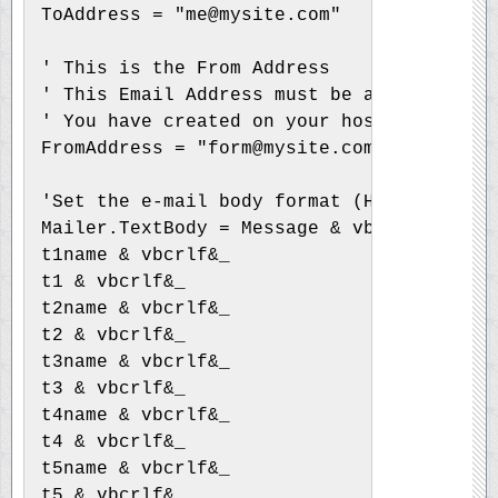
ToAddress = "
me@mysite.com
"
' This is the From Address
' This Email Address must be an email add
' You have created on your hosting accoun
FromAddress = "
form@mysite.com
"
'Set the e-mail body format (HTMLBody=HTM
Mailer.TextBody = Message & vbcrlf&_
t1name & vbcrlf&_
t1 & vbcrlf&_
t2name & vbcrlf&_
t2 & vbcrlf&_
t3name & vbcrlf&_
t3 & vbcrlf&_
t4name & vbcrlf&_
t4 & vbcrlf&_
t5name & vbcrlf&_
t5 & vbcrlf&_