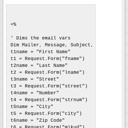
<%
' Dims the email vars
Dim Mailer, Message, Subject, ToAddress, 
t1name = "First Name"
t1 = Request.Form("fname")
t2name = "Last Name"
t2 = Request.Form("lname")
t3name = "Street"
t3 = Request.Form("street")
t4name = "Number"
t4 = Request.Form("strnum")
t5name = "City"
t5 = Request.Form("city")
t6name = "Zip Code"
t6 = Request.Form("mikud")