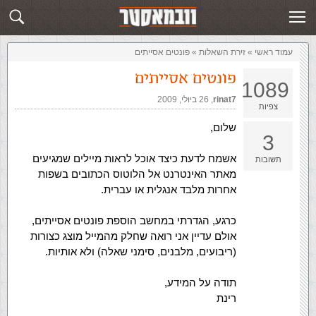
זירת השאלות
שלח תשובה
עמוד ראשי
»
‏זירת השאלות‏
»
פונטים אסייתים
פונטים אסייתים
1089
rinat7
,‏
26 ביולי, 2009
צפיות
שלום,
3
אשמח לדעת כיצד אוכל לראות מיילים שמגיעים
תשובות
מאתר האינטרנט אל הלוטוס הכתובים בשפות
אחרות מלבד אנגלית או עברית.
כרגע, הגדרתי במחשב הוספת פונטים אסייתים,
אולם עדיין אני רואה שחלק מהמייל מוצג כצורות
(ריבועים, מלבנים, סימני שאלה) ולא אותיות.
תודה על המידע,
רינת