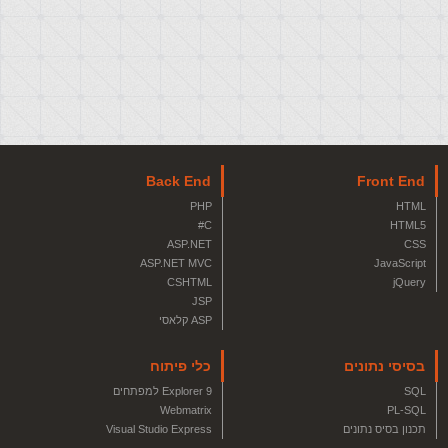
Back End
Front End
PHP
HTML
C#
HTML5
ASP.NET
CSS
ASP.NET MVC
JavaScript
CSHTML
jQuery
JSP
ASP קלאסי
בסיסי נתונים
כלי פיתוח
SQL
Explorer 9 למפתחים
Webmatrix
PL-SQL
תכנון בסיס נתונים
Visual Studio Express