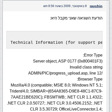
raychin
8 באוקטובר, 2009 בשעה 8:56 am
הודעת השגיאה שאני מקבל היא:
Technical Information (for support perso
Error Type:
Server object, ASP 0177 (0x800401F3)
Invalid class string
/ADMIN/PIC/progress_upload.asp, line 12
Browser Type:
Mozilla/4.0 (compatible; MSIE 8.0; Windows NT 5.1;
Trident/4.0; SIMBAR={654A8365-D9E8-48C1-87C9-
7AAE21BE620C}; FBSMTWB; .NET CLR 1.1.4322;
.NET CLR 2.0.50727; .NET CLR 3.0.4506.2152; .NET
CLR 3.5.30729; OfficeLiveConnector.1.4;