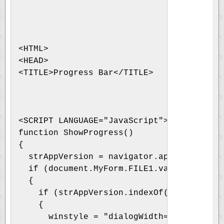
<HTML>
<HEAD>
<TITLE>Progress Bar</TITLE>
<SCRIPT LANGUAGE="JavaScript">
function ShowProgress()
{
  strAppVersion = navigator.appVersion;
  if (document.MyForm.FILE1.value != "" |
  {
    if (strAppVersion.indexOf('MSIE') != 
    {
      winstyle = "dialogWidth=385px; dial