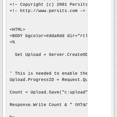
<!– Copyright (c) 2001 Persits Software, 
<!– http://www.persits.com –>
<HTML>
<BODY bgcolor=#dda0dd dir="rtl" >
<%
  Set Upload = Server.CreateObject("Persi
' This is needed to enable the progress i
Upload.ProgressID = Request.QueryString("
Count = Upload.Save("c:upload")