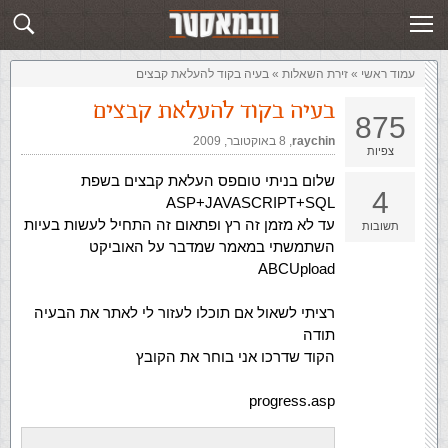
זירת השאלות
שלח תשובה
עמוד ראשי
»
‏זירת השאלות‏
»
בעיה בקוד להעלאת קבצים
בעיה בקוד להעלאת קבצים
875
raychin
,‏
8 באוקטובר, 2009
צפיות
שלום בניתי טוםפס העלאת קבצים בשפת
4
ASP+JAVASCRIPT+SQL
עד לא מזמן זה רץ ופתאום זה התחיל לעשות בעיות
תשובות
השתמשתי במאמר שמדבר על האוביקט
ABCUpload
רציתי לשאול אם תוכלו לעזור לי לאתר את הבעיה
תודה
הקוד שדרכו אני בוחר את הקובץ
progress.asp