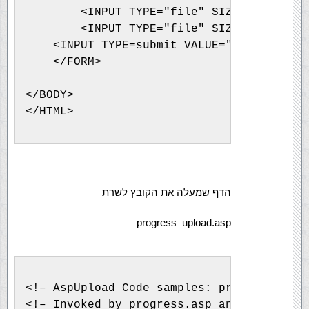
        <INPUT TYPE="file" SIZE="40" NAME
        <INPUT TYPE="file" SIZE="40" NAME
    <INPUT TYPE=submit VALUE="שלח!">
    </FORM>
</BODY>
</HTML>
הדף שמעלה את הקובץ לשרת
progress_upload.asp
<!– AspUpload Code samples: progress_uplo
<!– Invoked by progress.asp and progress1