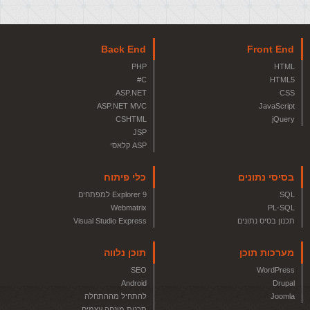
Back End
Front End
PHP
HTML
C#
HTML5
ASP.NET
CSS
ASP.NET MVC
JavaScript
CSHTML
jQuery
JSP
ASP קלאסי
בסיסי נתונים
כלי פיתוח
SQL
Explorer 9 למפתחים
Webmatrix
PL-SQL
תכנון בסיס נתונים
Visual Studio Express
מערכות תוכן
תוכן נלווה
SEO
WordPress
Android
Drupal
Joomla
להתחיל מההתחלה
תכנות מונחה עצמים