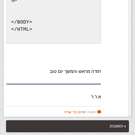
%>
</BODY>
</HTML>
תודה מראש והמשך יום טוב
א.ר.ר
תגיות:
פורום צד שרת
4 תשובות