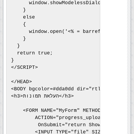
      window.showModelessDialog('<% = bar
    }
    else
    {
      window.open('<% = barref %>&b=NN',"
    }
  }
  return true;
}
</SCRIPT> 
</HEAD>
<BODY bgcolor=#dda0dd dir="rtl" >
<h3>העלאת תמונות</h3>
    <FORM NAME="MyForm" METHOD="post" ENC
        ACTION="progress_upload.asp?<% = 
         OnSubmit="return ShowProgress();
        <INPUT TYPE="file" SIZE="40" NAME