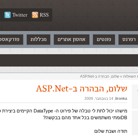
Twitter
RSS
רפרנס
פונטים
אחסון אתרים
מכללות
פודקאסט
ת השאלות‏
»
שלום, הבהרה ב-ASP.Net
שלום, הבהרה ב-ASP.Net
lironka
,‏
14 בנובמבר, 2009
מישהו יכול לתת לי טבלה של פירוט ה- DataType ה
DBומתי משתמשים בכל אחד מהם בבקשה?
תודה ושבת שלום