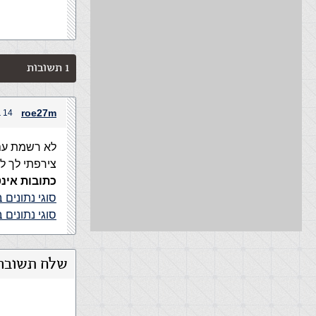
1 תשובות
roe27m
14 בנובמבר, 2009 בשעה 5:49 pm
לא רשמת עם איזה שר
צירפתי לך לינקי
כתובות אינט
סוגי נתונים ב L SERVER
סוגי נתונים ב SQL
שלח תשובה