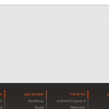
ם
כלי פיתוח
מערכות תוכן
תו
Explorer 9 למפתחים
WordPress
O
id
Drupal
Webmatrix