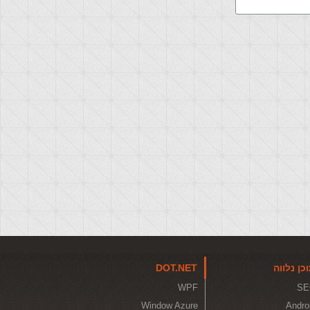
כן נלווה
DOT.NET
WPF
SE
Window Azure
Andro