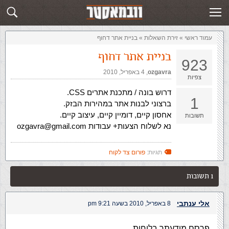
זירת השאלות
שלח תשובה
עמוד ראשי
»
‏זירת השאלות‏
»
בניית אתר דחוף
בניית אתר דחוף
923
ozgavra
,‏
4 באפריל, 2010
צפיות
דרוש בונה / מתכנת אתרים CSS.
1
ברצוני לבנות אתר במהירות הבזק.
אחסון קיים, דומיין קיים, עיצוב קיים.
תשובות
נא לשלוח הצעות+ עבודות
ozgavra@gmail.com
תגיות:
פורום צד לקוח
1 תשובות
אלי ענתבי
8 באפריל, 2010 בשעה 9:21 pm
פרסם מודעתך בלוחות