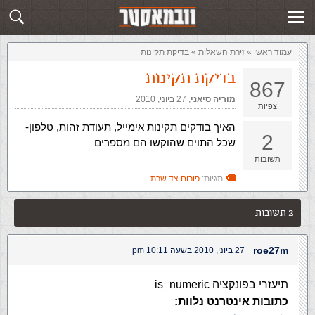
זירת השאלות
שלח תשובה
עמוד ראשי
»
‏זירת השאלות‏
»
בדיקת תקינות
בדיקת תקינות
867
מוריה סיאני
,‏
27 ביוני, 2010
צפיות
האיך בודקים תקינות אימייל, תעודת זהות, טלפון-
2
שכל התוים שהוקשו הם מספרים
תשובות
תגיות:
פורום צד שרת
2 תשובות
roe27m
27 ביוני, 2010 בשעה 10:11 pm
תיעזרי בפונקציה is_numeric
כתובות אינטרנט נלוות: