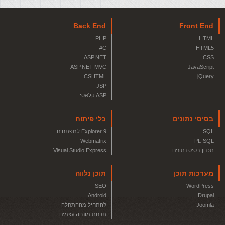
Back End
Front End
PHP
HTML
C#
HTML5
ASP.NET
CSS
ASP.NET MVC
JavaScript
CSHTML
jQuery
JSP
ASP קלאסי
בסיסי נתונים
כלי פיתוח
SQL
Explorer 9 למפתחים
Webmatrix
PL-SQL
תכנון בסיס נתונים
Visual Studio Express
מערכות תוכן
תוכן נלווה
SEO
WordPress
Android
Drupal
Joomla
להתחיל מההתחלה
תכנות מונחה עצמים