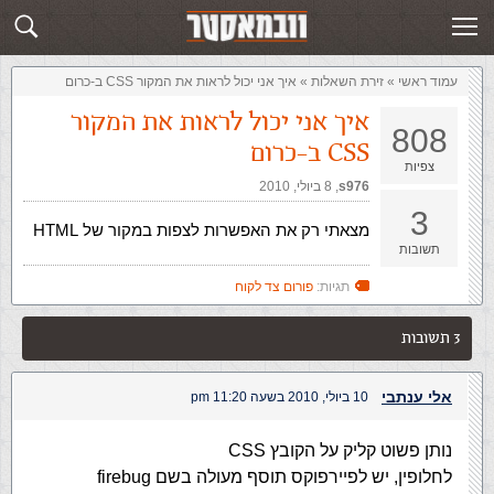
זירת השאלות
שלח תשובה
עמוד ראשי
»
‏זירת השאלות‏
»
איך אני יכול לראות את המקור CSS ב-כרום
איך אני יכול לראות את המקור
808
CSS ב-כרום
צפיות
s976
,‏
8 ביולי, 2010
3
מצאתי רק את האפשרות לצפות במקור של HTML
תשובות
תגיות:
פורום צד לקוח
3 תשובות
אלי ענתבי
10 ביולי, 2010 בשעה 11:20 pm
נותן פשוט קליק על הקובץ CSS
לחלופין, יש לפיירפוקס תוסף מעולה בשם firebug