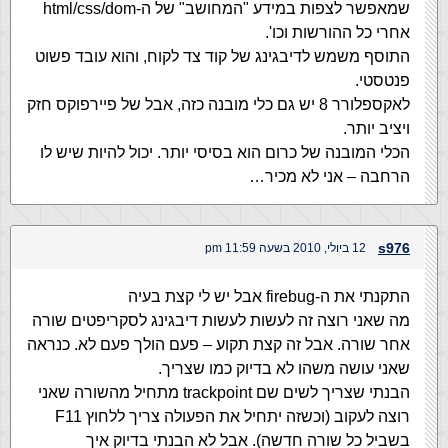
שמאפשר לצפות במידע "המחושב" של ה-html/css/dom
אחרי כל ההורשות וכו'.
התוסף משמש לדיבגינג של קוד צד לקוח, והוא עובד פשוט
פנטסטי.
לאקספלורר 8 יש גם כלי מובנה כזה, אבל של פיירפוקס חזק
ויציב יותר.
הכלי המובנה של כרום הוא בסיסי יותר. יכול להיות שיש לו
הרחבה – אני לא מכיר…
s976
12 ביולי, 2010 בשעה 11:59 pm
התקנתי את ה-firebug אבל יש לי קצת בעיה
מה שאני רוצה זה לעשות לעשות דיבגינג לסקריפטים שורה
אחר שורה. אבל זה קצת תקוע – פעם הולך פעם לא. כנראה
שאני עושה משהו לא בדיוק כמו שצריך.
הבנתי שצריך לשים שם trackpoint מתחיל מהשורה שאני
רוצה לעקוב (וכשזה יתחיל את הפעולה צריך ללחוץ F11
בשביל כל שורה חדשה). אבל לא הבנתי בדיוק איך