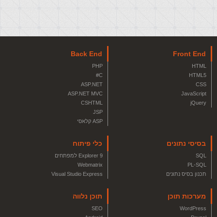
Back End
Front End
PHP
HTML
C#
HTML5
ASP.NET
CSS
ASP.NET MVC
JavaScript
CSHTML
jQuery
JSP
ASP קלאסי
בסיסי נתונים
כלי פיתוח
SQL
Explorer 9 למפתחים
Webmatrix
PL-SQL
תכנון בסיס נתונים
Visual Studio Express
מערכות תוכן
תוכן נלווה
SEO
WordPress