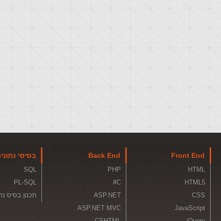
Front End
Back End
בסיסי נתוני
SQL
PHP
HTML
PL-SQL
C#
HTML5
CSS
ASP.NET
תכנון בסיס נת
ASP.NET MVC
JavaScript
CSHTML
jQuery