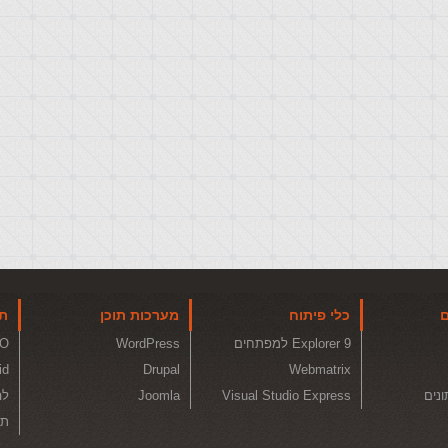
ם
כלי פיתוח
מערכות תוכן
תו
Explorer 9 למפתחים
WordPress
O
id
Drupal
Webmatrix
ונים
Visual Studio Express
Joomla
לה
תכ