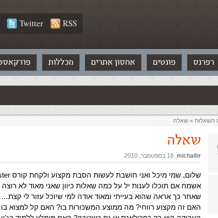
Twitter
RSS
רפרנס
פונטים
אחסון אתרים
מכללות
פודקאסט
ת השאלות‏
»
שאלה
שאלה
michalbr
,‏
16 בספטמבר, 2010
אשמח אם תוכלו לענות יל על כמה שאלות כיוון שאני מאוד לא רוצה 
שאחר כך אראה שהוא בעייתי ומאוד אודה למי שיוכל עזור לי קצת…
האם זה מקצוע רווחי? מה ממוצע המשכורות בו? האם קל למצוא בו
העבודה היא רק כפרילאנס או גם כשכירה? האם מומלץ ללמוד בג'ון 