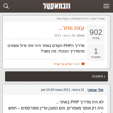
זירת השאלות
שלח תשובה
עמוד ראשי
»
‏זירת השאלות‏
»
קצת מוזר…
קצת מוזר…
902
אחלה
,‏
30 בינואר, 2011
צפיות
מדריך הPHP הקודם באתר היה יותר גדול ומפורט
1
מהמדריך הנוכחי. מה נסגר?
תשובות
תגיות:
פורום צד שרת
1 תשובות
אלי ענתבי
31 בינואר, 2011 בשעה 10:28 pm
לא היה מדריך PHP באתר…
היה רק אוסך מאמרים, והם כמובן עדיין מפורסמים – חפש