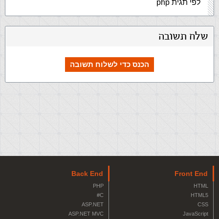
לפי תגית php
שלח תשובה
הכנס כדי לשלוח תשובה
Back End
Front End
PHP
HTML
C#
HTML5
ASP.NET
CSS
ASP.NET MVC
JavaScript