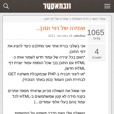
זירת השאלות
שלח תשובה
עמוד ראשי
»
‏זירת השאלות‏
»
שמירה של דפי תוכן…
שמירה של דפי תוכן…
1065
odedhal
,‏
18 בפברואר, 2011
צפיות
אני בשלבי בניית אתר ואני מתלבט כיצד להציג את
4
דפי התוכן.
*האם בכל יצירה של עמוד חדש לשמור אותו כ-
תשובות
HTML עם התוכן (כך שכל הוספת עמוד יוצרת דף
HTML חדש),
*או ליצור תבנית ב-PHP שבמקבלת משתנה GET
לבחירת תוכן העמוד (כמו באתר הנוכחי).
אני שואל את השאלה מכיוון שראיתי מספר אתרים
בקנה מידה לא קטן שמשתמשים ב-HTML לכל
עמוד (והם בעלי אלפי עמודים…)
השאלה שלי האם הדבר משפיע על החישפות