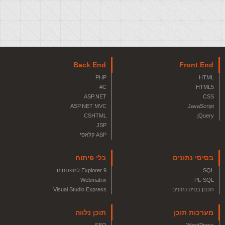
Back End
Front End
PHP
HTML
C#
HTML5
ASP.NET
CSS
ASP.NET MVC
JavaScript
CSHTML
jQuery
JSP
ASP קלאסי
בסיסי נתונים
כלי פיתוח
SQL
Explorer 9 למפתחים
Webmatrix
PL-SQL
תכנון בסיס נתונים
Visual Studio Express
מערכות תוכן
תוכן נלווה