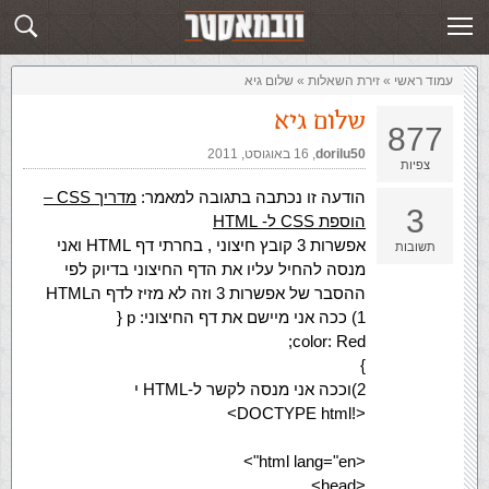
זירת השאלות
שלח תשובה
עמוד ראשי
»
‏זירת השאלות‏
»
שלום גיא
שלום גיא
877
dorilu50
,‏
16 באוגוסט, 2011
צפיות
הודעה זו נכתבה בתגובה למאמר:
מדריך CSS –
3
הוספת CSS ל- HTML
אפשרות 3 קובץ חיצוני , בחרתי דף HTML ואני
תשובות
מנסה להחיל עליו את הדף החיצוני בדיוק לפי
ההסבר של אפשרות 3 וזה לא מזיז לדף הHTML
1) ככה אני מיישם את דף החיצוני: p {
color: Red;
}
2)וככה אני מנסה לקשר ל-HTML י
<!DOCTYPE html>
<html lang="en">
<head>