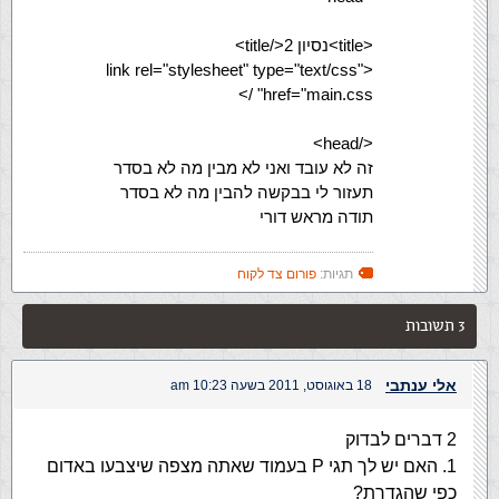
<title>נסיון 2</title>
<link rel="stylesheet" type="text/css"
href="main.css" />
</head>
זה לא עובד ואני לא מבין מה לא בסדר
תעזור לי בבקשה להבין מה לא בסדר
תודה מראש דורי
תגיות:
פורום צד לקוח
3 תשובות
אלי ענתבי
18 באוגוסט, 2011 בשעה 10:23 am
2 דברים לבדוק
1. האם יש לך תגי P בעמוד שאתה מצפה שיצבעו באדום
כפי שהגדרת?