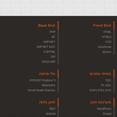
Back End
Front End
PHP
HTML
C#
HTML5
ASP.NET
CSS
ASP.NET MVC
JavaScript
CSHTML
jQuery
JSP
ASP קלאסי
בסיסי נתונים
כלי פיתוח
SQL
Explorer 9 למפתחים
Webmatrix
PL-SQL
תכנון בסיס נתונים
Visual Studio Express
מערכות תוכן
תוכן נלווה
SEO
WordPress
Android
Drupal