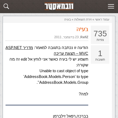
זירת השאלות
שלח תשובה
עמוד ראשי
»
‏זירת השאלות‏
»
בעיה
בעיה
735
RafiZ
,‏
23 בדצמבר, 2011
צפיות
הודעה זו נכתבה בתגובה למאמר:
מדריך ASP.NET
1
MVC – תצוגת עריכה
תשמע יש לי בעיה כאשר אני לוחץ אל edit זה מה
תשובות
שקורה:
Unable to cast object of type
'AddressBook.Models.Person' to type
'AddressBook.Models.Group'.
למה?
בברכה,רפאל זילברמן