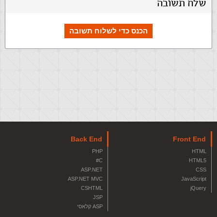
שלח תשובה
הכנס כדי לשלוח תשובה
Back End
Front End
PHP
HTML
C#
HTML5
ASP.NET
CSS
ASP.NET MVC
JavaScript
CSHTML
jQuery
JSP
ASP קלאסי