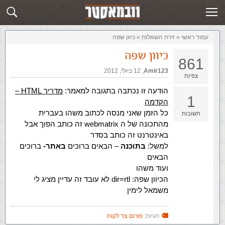
זירת השאלות
שלח תשובה
עמוד ראשי
»
‏זירת השאלות‏
»
כיוון שפה
כיוון שפה
861
Amir123
,‏
12 ביולי, 2012
צפיות
הודעה זו נכתבה בתגובה למאמר:
מדריך HTML –
1
הקדמה
כל הזמן שאני מנסה לכתוב משהו בעברית
תשובות
מהתכונה של ה webmatrix זה כותב הפוך אבל
באינטרנט זה כותב בסדר
למשל:
בתוכנה
– הבאים ברוכים
באתר-
ברוכים
הבאים
ועוד משהו
הכיוון שפה: dir=rtl לא עובד זה עדיין מציג לי
משמאל לימין
תגיות:
פורום צד לקוח