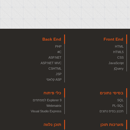
Back End
Front End
PHP
HTML
C#
HTML5
ASP.NET
CSS
ASP.NET MVC
JavaScript
CSHTML
jQuery
JSP
ASP קלאסי
בסיסי נתונים
כלי פיתוח
SQL
Explorer 9 למפתחים
Webmatrix
PL-SQL
תכנון בסיס נתונים
Visual Studio Express
מערכות תוכן
תוכן נלווה