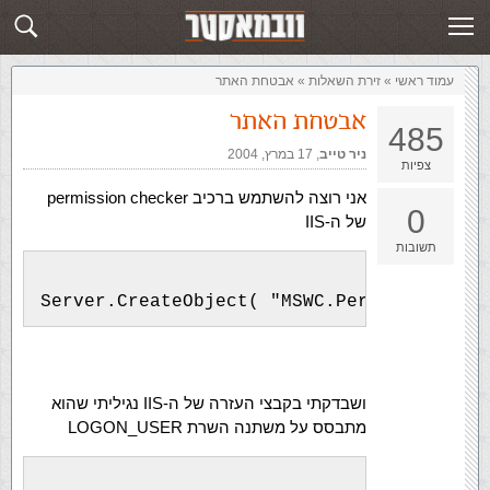
זירת השאלות
שלח תשובה
עמוד ראשי
»
‏זירת השאלות‏
»
אבטחת האתר
אבטחת האתר
485
ניר טייב
,‏
17 במרץ, 2004
צפיות
אני רוצה להשתמש ברכיב permission checker
0
של ה-IIS
תשובות
Server.CreateObject( "MSWC.PermissionChec
ושבדקתי בקבצי העזרה של ה-IIS נגיליתי שהוא
מתבסס על משתנה השרת LOGON_USER