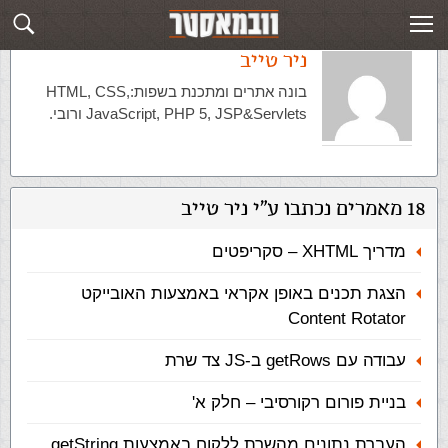
ניר טייב
בונה אתרים ומתכנת בשפות:HTML, CSS,
JavaScript, PHP 5, JSP&Servlets ורובי.
18 מאמרים נכתבו ע"י ניר טייב
מדריך XHTML – סקריפטים
הצגת תכנים באופן אקראי באמצעות האובייקט
Content Rotator
עבודה עם getRows ב-JS צד שרת
בניית פורום רקורסיבי – חלק א'
העברת נתונים מהשרת ללקוח באמצעות getString