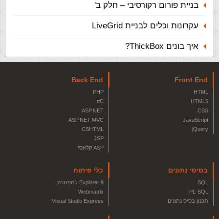
בניית פורום רקורסיבי – חלק ב'
עקרונות וכלים לבניית LiveGrid
איך בונים ThickBox?
Back End
Front End
PHP
HTML
C#
HTML5
ASP.NET
CSS
ASP.NET MVC
JavaScript
CSHTML
jQuery
JSP
ASP קלאסי
בסיסי נתונים
כלי פיתוח
SQL
Explorer 9 למפתחים
Webmatrix
PL-SQL
תכנון בסיס נתונים
Visual Studio Express