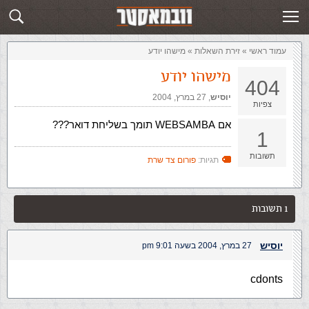
זירת השאלות
שלח תשובה
עמוד ראשי
»
‏זירת השאלות‏
»
מישהו יודע
מישהו יודע
404
יוסיש
,‏
27 במרץ, 2004
צפיות
אם WEBSAMBA תומך בשליחת דואר???
1
תשובות
תגיות:
פורום צד שרת
1 תשובות
יוסיש
27 במרץ, 2004 בשעה 9:01 pm
cdonts