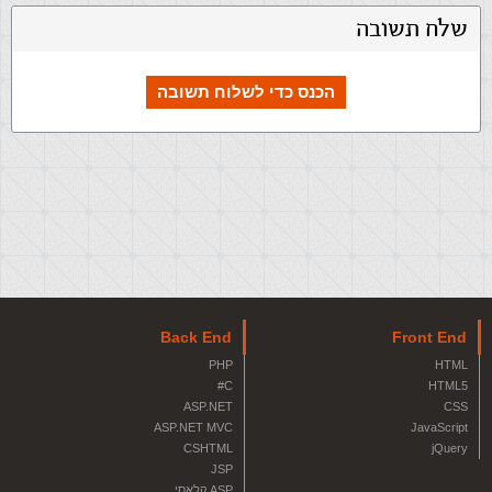
שלח תשובה
הכנס כדי לשלוח תשובה
Back End
Front End
PHP
HTML
C#
HTML5
ASP.NET
CSS
ASP.NET MVC
JavaScript
CSHTML
jQuery
JSP
ASP קלאסי