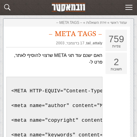
זירת השאלות
שלח תשובה
עמוד ראשי
»
‏זירת השאלות‏
»
– META TAGS –
– META TAGS –
759
tal_attaly
,‏
17 בדצמבר, 2003
צפיות
האם ישנם עוד תגי META שרצוי להוסיף לאתר,
2
פרט ל-
תשובות
<META HTTP-EQUIV="Content-Type" CONTENT="
<meta name="author" content="My Name" /> 
<meta name="copyright" content="My Compan
<meta name="keywords" content="… meta, ta