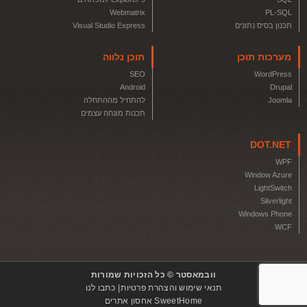
Webmatrix
PL-SQL
תכנון בסיס נתונים
Visual Studio Express
מערכות תוכן
תוכן נלווה
SEO
WordPress
Android
Drupal
Joomla
להתחיל מההתחלה
תכנות מונחה עצמים
DOT.NET
WPF
Window Azure
LightSwitch
Silverlight
Windows Phone
WCF
וובמאסטר © כל הזכויות שמורות
תנאי שימוש והצהרת פרטיות
כתבו לנו
SweetHome אחסון אתרים