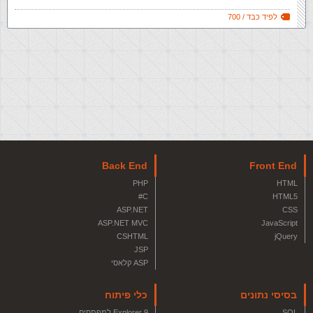
לפיד כבד / 700
Back End
Front End
PHP
HTML
C#
HTML5
ASP.NET
CSS
ASP.NET MVC
JavaScript
CSHTML
jQuery
JSP
ASP קלאסי
בסיסי נתונים
כלי פיתוח
SQL
Explorer 9 למפתחים