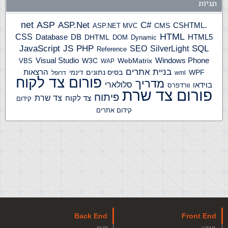
תגיות
ASP
ASP.Net
.net
C#
CSHTML
ASP.NET MVC
CMS
HTML
CSS
HTML5
Database
DB
DHTML
DOM
Dynamic
JS
PHP
SQL
JavaScript
SilverLight
SEO
Reference
Windows Phone
Visual Studio
W3C
WebMatrix
VBS
WAP
בניית אתרים
הרצאות
WPF
בסיס נתונים
דינמי
wml
דרופל
פורום צד לקוח
מדריך
בוידאו
סלולארי
וורדפרס
פורום צד שרת
פיתוח
צד שרת
צד לקוח
קידום
קידום אתרים
Back End
Front End