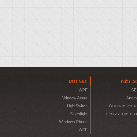
כן נלווה
DOT.NET
WPF
SE
Window Azure
Andro
תחיל מההתחלה
LightSwitch
נות מונחה עצמים
Silverlight
Windows Phone
WCF