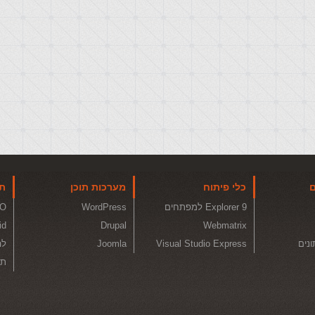
ם
כלי פיתוח
מערכות תוכן
תו
Explorer 9 למפתחים
WordPress
O
id
Drupal
Webmatrix
ונים
Visual Studio Express
Joomla
לה
תכ