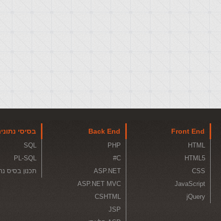
Front End
Back End
בסיסי נתוני
SQL
PHP
HTML
PL-SQL
C#
HTML5
CSS
ASP.NET
תכנון בסיס נת
ASP.NET MVC
JavaScript
CSHTML
jQuery
JSP