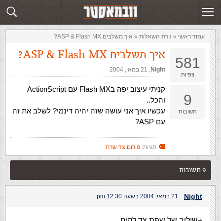
זירת השאלות
שלח תשובה
עמוד ראשי
»
‏זירת השאלות‏
»
איך משלבים ASP & Flash MX?
איך משלבים ASP & Flash MX?
581
Night
,‏
21 במאי, 2004
צפיות
קניתי עיצוב יפה בFlash MX עם ActionScript
9
והכל..
עכשיו איך אני עושה שזה יהיה דינמי? לשלב את זה
תשובות
עם ASP?
תגיות:
פורום צד שרת
9 תשובות
Night
21 במאי, 2004 בשעה 12:30 pm
+שילוב של שפת צד לקוח