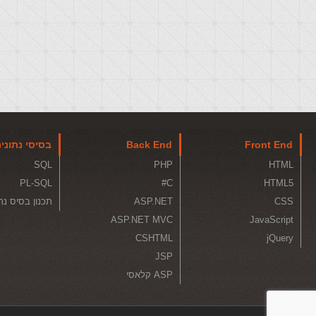
Front End
Back End
בסיסי נתוני
SQL
PHP
HTML
PL-SQL
C#
HTML5
CSS
ASP.NET
תכנון בסיס נת
ASP.NET MVC
JavaScript
CSHTML
jQuery
JSP
ASP קלאסי