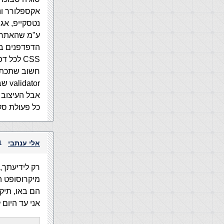
אקספלורר ונטסקי
נטסקייפ, אג
ע"מ שהאתר ש
הדפדפנים בצ
CSS לכל דפדפן משלו.
חשוב שתכתוב
validator שבודק אם הקוד שלך תקים שם באתר).
כל פעולת סק
אלי ענתבי
21 במאי,
רק לידיעתך,
מיקרוסופט היו 
הם באו, תיקנ
אני עד היום 