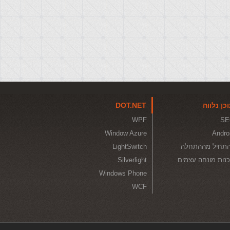
כן נלווה
DOT.NET
WPF
SE
Window Azure
Andro
תחיל מההתחלה
LightSwitch
נות מונחה עצמים
Silverlight
Windows Phone
WCF