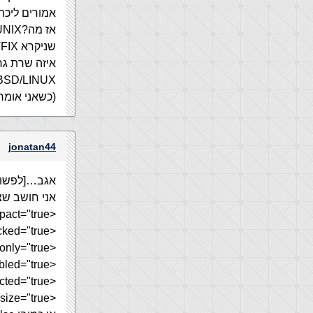
אמורים ליכת
BSD/LINUX וכו'…
(כשאני אומר כ
jonatan44
אגב…[לפשוי
אני חושב שצ
<dl compact="true">
<input checked="true" />
<input readonly="true" />
<input disabled="true" />
<option selected="true" />
<frame noresize="true" />