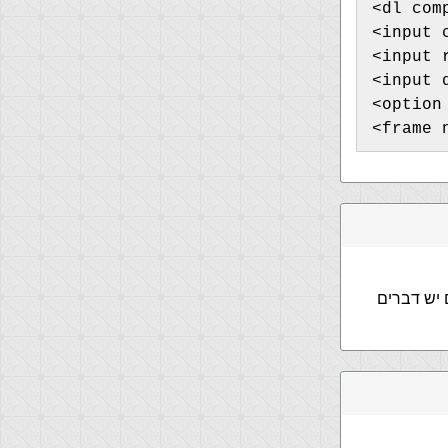
<dl com
<input 
<input 
<input 
<option
<frame 
 יש דברים