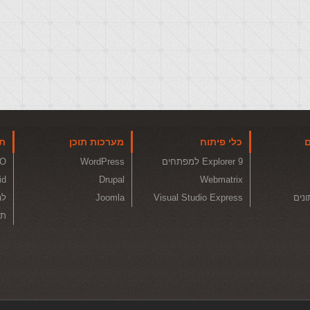
ם
כלי פיתוח
מערכות תוכן
תו
Explorer 9 למפתחים
WordPress
O
id
Drupal
Webmatrix
ונים
Visual Studio Express
Joomla
לה
תכ