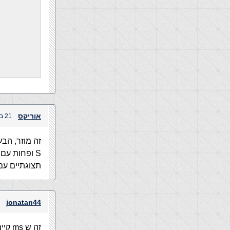
אוריקס
21 במאי, 2004 בשעה 4:32 pm
זה מוזר, הבעי
S ופחות עם
תצוגתיים עם 
jonatan44
זה ש ms קיימים לפני w3 אומר שהם