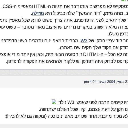
יפ לא מפרשים אותו דבר את תגיות ה-HTML ומאפייני ה-CSS.
ב, מתה מזמן. "דור ההמשך" שלה כביכול היא
מוזילה
.
לך יתאים לשני הדפדפנים, אתה צריך פשוט לוודא שכל מאפיין נתמ
ורה מלאה ושווה. במקרים נדירים שהעיצוב מאוד מסובך – פשוט עוש
 קוד עפ"י התקן של
W3
, מרבית המאפיינים נתמכים בשני הדפדפנים
אבל העיצוב זה לא הכל – ה-DHTML זו הסוגיה הבעייתית, וכאן אין יותר מיד
ריפט לבדוק איזה דפדפן יש ללקוח ולהתאים את הפקודה לדפדפן.
 2004 בשעה 4:04 pm
קיימים הרבה לפני שאנשי W3 נולדו
ו תקן על דעת עצמם, וקיוו שכל העולם ישתחווה.
לא מכיר מתכנת אחד שכותב מאפיינים ככה (ומקווה גם לא להכיר!):