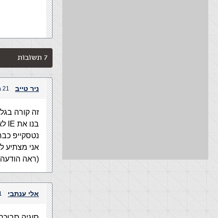
7 תשובות
ניר טייב
21 במאי, 2004 בשעה 3:56 pm
זה קורה בגל
בנו את IE לא לפי התקן של W3 אלא לפי התקן שלהם
נטסקייפ כבר
אני מצתיע ל
(ראה הודעה למטה
אלי ענתבי
21 במאי,
סוגיה סבוכה