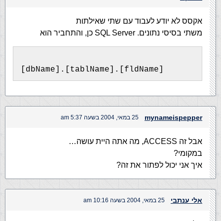
אקסס לא יודע לעבוד עם שתי שאילתות
משתי בסיסי נתונים. SQL Server כן, והתחביר הוא
[dbName].[tablName].[fldName]
mynameispepper
25 במאי, 2004 בשעה 5:37 am
אבל זה ACCESS, מה אתה היית עושה…
במקומי?
איך אני יכול לפתור את זה?
אלי ענתבי
25 במאי, 2004 בשעה 10:16 am