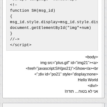
<!–
function SH(msg_id)
{
msg_id.style.display=msg_id.style.displa
document.getElementById("img"+num)
}
//–>
</script>
<body>
<img src="plus.gif" id="img21"><a
href="javascript:SH(po21)">Show</a><br>
<div id="po21" style="display:none;">
Hello World
</div>
אני לא בטוח… תודה!