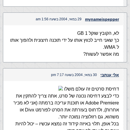
mynameispepper
29 במאי, 2004 בשעה 1:56 am
לא, הקובץ שוקל 1 GB
כך שאני חייב לכווץ אותו על ידי תוכנה חיצונית ולהפוך אותו
ל WMA.
מה אפשר לעשות?
אלי ענתבי
30 במאי, 2004 בשעה 7:17 pm
דחיסת סרטים זה עולם משלו
כדי לבצע דחיסה נכונה של סרט, אתה צריך להתקין את
Adobe Premiere או תוכנת עריכה ברמתה (אני לא מכיר
אחרות), ולדחוס בעזרתה את הסרט לפורמט Divx או
משהוא, גם רזולוציה נמוכה יותר.
בכל אופן, תלוי באיזה קידוד זה נמצא עכשיו – יכול להיות