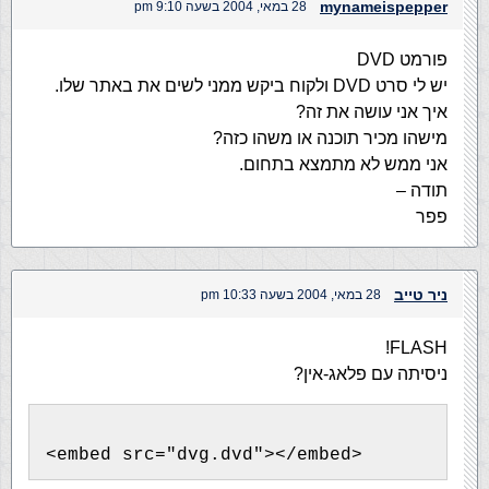
mynameispepper
28 במאי, 2004 בשעה 9:10 pm
פורמט DVD
יש לי סרט DVD ולקוח ביקש ממני לשים את באתר שלו.
איך אני עושה את זה?
מישהו מכיר תוכנה או משהו כזה?
אני ממש לא מתמצא בתחום.
תודה –
פפר
ניר טייב
28 במאי, 2004 בשעה 10:33 pm
FLASH!
ניסיתה עם פלאג-אין?
<embed src="dvg.dvd"></embed>