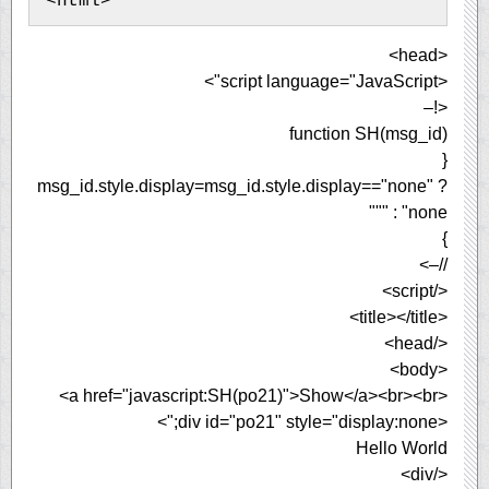
<html>
<head>
<script language="JavaScript">
<!–
function SH(msg_id)
{
msg_id.style.display=msg_id.style.display=="none" ?
"" : "none"
}
//–>
</script>
<title></title>
</head>
<body>
<a href="javascript:SH(po21)">Show</a><br><br>
<div id="po21" style="display:none;">
Hello World
</div>