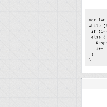
var i=0
while (
 if (i=
 else {
   Resp
   i++
 }
}