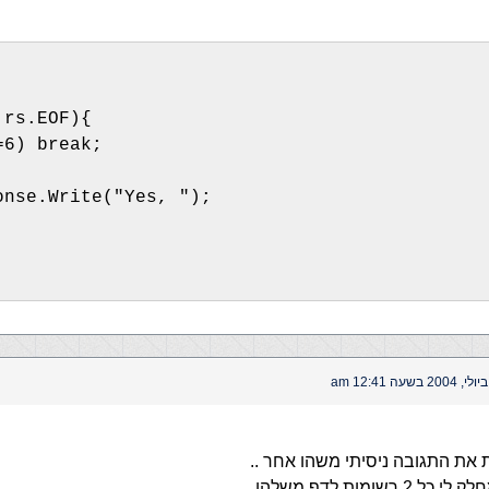
!rs.EOF){
=6) break;
onse.Write("Yes, ");
את התגובה ניסיתי משהו אחר ..
רשומות לדף משלהן .