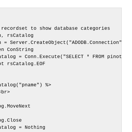
 recordset to show database categories
n, rsCatalog
n = Server.CreateObject("ADODB.Connection")
en ConString
atalog = Conn.Execute("SELECT * FROM pinot")
ot rsCatalog.EOF
atalog("pname") %>
<br>     
og.MoveNext
og.Close
atalog = Nothing