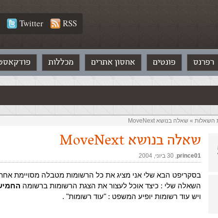
Twitter
RSS
רפרנס
פונטים
אחסון אתרים
מכללות
פודקאסט
ת השאלות‏
»
שאלה בנושא MoveNext
שאלה בנושא MoveNext
prince01
,‏
30 ביוני, 2004
בסקריפט הבא שלי אני מציג את כל הרשומות מטבלה מסויימת אחת 
השאלה שלי : כיצד אוכל לעצור את הצגת הרשומות ברשומה
החמיש
ויש עוד רשומות יופיע המשפט : "עוד רשומות" .