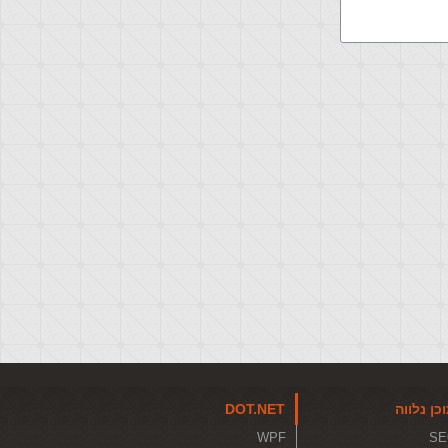
כן נלווה
DOT.NET
WPF
SE