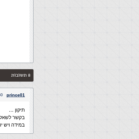
8 תשובות
prince01
30 ביוני, 2004 בשע
תיקון …
בקשר לשאלת
במידה ויש י