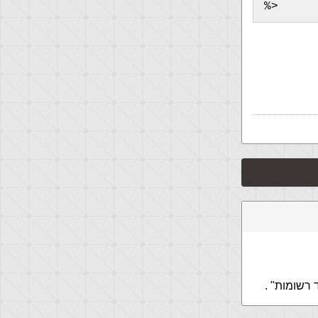
%>     
רשומות" .