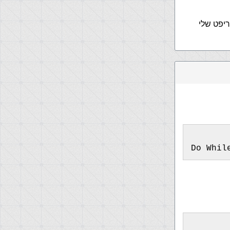
 2" ו"רשומה 3" ובעצם הסקריפט שלי
Do Whil