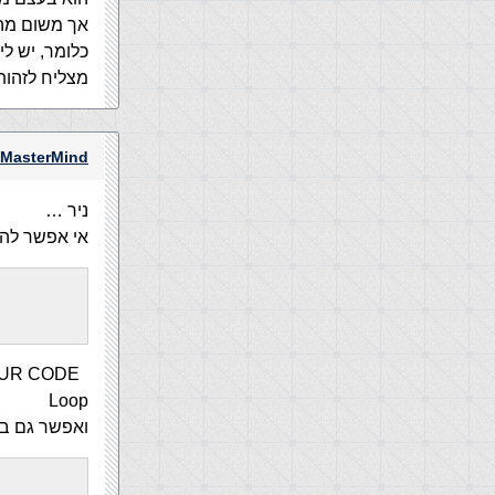
אך משום מה 3 הרשומות שלי (2 דפים) זהו
מצליח לזהות כי יש 3 רשומות אך מציג את אותה 
MasterMind
ניר …
אי אפשר להשתמש 
YOUR CODE
Loop
ואפשר גם בלול