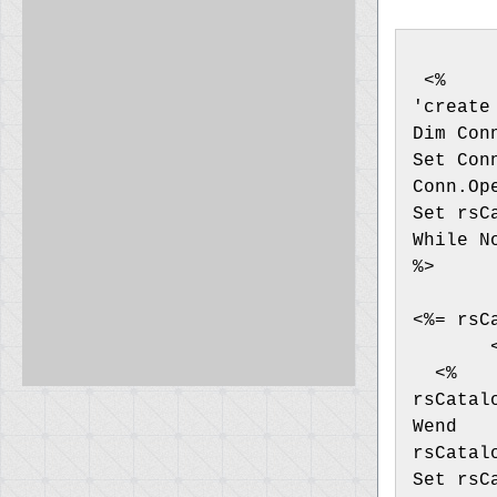
 <%
'create
Dim Con
Set Con
Conn.Op
Set rsC
While N
%>
<%= rsC
       
  <% 
rsCatal
Wend
rsCatal
Set rsC