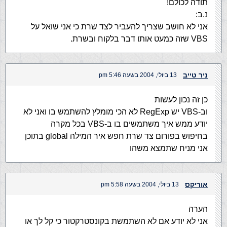
תודה לכולם!
נ.ב:
אני לא חושב שצריך להעביר לצד שרת כי אני שואל על
VBS שזה כמעט אותו דבר בלקוח ובשרת.
ניר טייב
13 ביולי, 2004 בשעה 5:46 pm
כן זה נכון לעשות
וב-VBS יש RegExp לא הכי מומלץ להשתמש בו ואני לא
יודע ממש איך משתמשים בו ב-VBS בכל מקרה
בחיפוש בפורום צד שרת חפש איר המילה global בתוכן
אני מניח שתמצא משהו
אוריקס
13 ביולי, 2004 בשעה 5:58 pm
הערה
אני לא יודע אם לא השתמשת בקונסטרקטור כי קל לך או