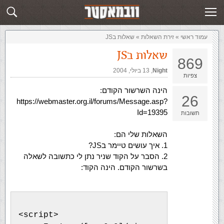
זירת השאלות
שלח תשובה
עמוד ראשי
»
‏זירת השאלות‏
»
שאלות בJS
שאלות בJS
869
Night
,‏
13 ביולי, 2004
צפיות
הינה השרשור הקודם:
26
https://webmaster.org.il/forums/Message.asp?
Id=19395
תשובות
השאלות שלי הם:
1. איך עושים טיימר בJS?
2. הסבר על הקוד שניר נתן לי כתשובה לשאלה
בשרשור הקודם. הינה הקוד:
<script>