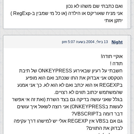
ואם כתבתי שם משהו לא נכון
אני מניח שאוריקס או הילדה (או כל מי שמבין ב-RegExp )
יתקן אותי
Night
13 ביולי, 2004 בשעה 5:07 pm
אוקיי תודה!
תודה !
חשבתי על רעיון שבאירוע ONKEYPRESS של תיבת
הטקסט אני אבדוק את התו שנכתב ואם הוא מופיע
בREGEXP אז הוא יכתב ואם לא הוא לא. כך אני אמנע
שהמשתמש יכתוב תווים לא רצויים.
בגלל שאני עושה בדיקה גם בצד השרת (ואת זה אי אפשר
לעשות בONKEYPRESS) אני רוצה לשאול איך עושים
דבר דומה בVBSCRIPT?
גם אם בVBS אין REGEXP אולי יש למישהו דרך עקיפה
לבדוק את התווים?