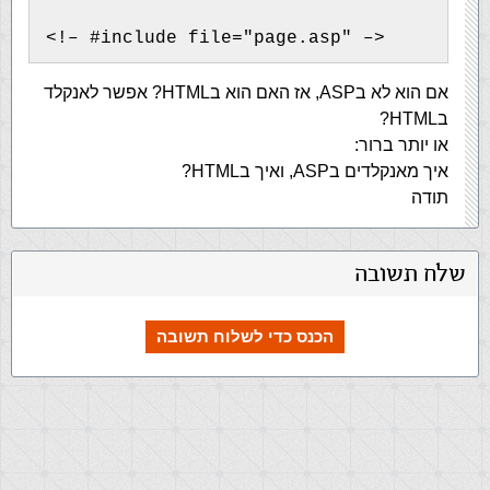
<!– #include file="page.asp" –>
אם הוא לא בASP, אז האם הוא בHTML? אפשר לאנקלד
בHTML?
או יותר ברור:
איך מאנקלדים בASP, ואיך בHTML?
תודה
שלח תשובה
הכנס כדי לשלוח תשובה