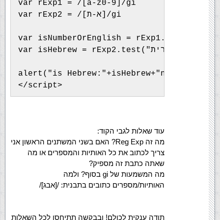
var rExp1 = /[a-z0-9]/gi
var rExp2 = /[א-ת]/gi
var isNumberOrEnglish = rExp1.test("Yes i
va("עברית") // return true
alert("is Hebrew:"+isHebrew+"n is number 
</script>
עוד שאלות לגבי הקוד:
מה זה Reg Exp? האם בשני המשתנים הראשון אני
צריך לכתוב את כל האותיות והמספרים או מה
שאתה כתבת זה מספיק?
מה המשמעות של gi בסוף? ולמה
האותיות/מספרים כתובים בתבנית: /[אבג]/
תודה ענקית לכולם! ובבקשה תתיחסו לכל השאלות