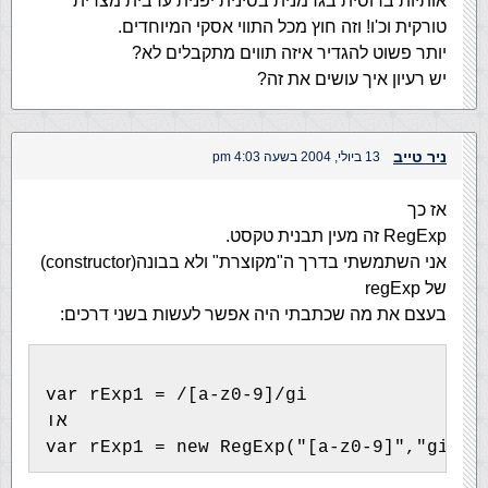
אותיות ברוסית בגרמנית בסינית יפנית ערבית מצרית
טורקית וכ'ו! וזה חוץ מכל התווי אסקי המיוחדים.
יותר פשוט להגדיר איזה תווים מתקבלים לא?
יש רעיון איך עושים את זה?
ניר טייב
13 ביולי, 2004 בשעה 4:03 pm
אז כך
RegExp זה מעין תבנית טקסט.
אני השתמשתי בדרך ה"מקוצרת" ולא בבונה(constructor)
של regExp
בעצם את מה שכתבתי היה אפשר לעשות בשני דרכים:
var rExp1 = /[a-z0-9]/gi
או
var rExp1 = new RegExp("[a-z0-9]","gi")