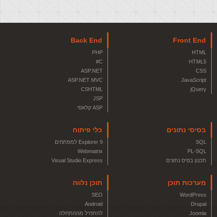
Back End
Front End
PHP
HTML
C#
HTML5
ASP.NET
CSS
ASP.NET MVC
JavaScript
CSHTML
jQuery
JSP
ASP קלאסי
בסיסי נתונים
כלי פיתוח
SQL
Explorer 9 למפתחים
Webmatrix
PL-SQL
תכנון בסיס נתונים
Visual Studio Express
מערכות תוכן
תוכן נלווה
SEO
WordPress
Android
Drupal
Joomla
להתחיל מההתחלה