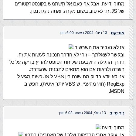
מתוך ידיעה, אבל אף פעם אל תשתמש בקונסטרקטורים
של JS. זה לא טוב בשום מקרה, ואתה נהגת נכון.
אוריקס
13 ביולי, 2004 בשעה 6:00 pm
אז לא נעביר את השרשור
ובקשר לשאלתך – זוהי לא הדרך הנכונה לעשות את זה.
הדרך הרגילה היא בעת שליחת הטופס להריץ בדיקה על כל
השדה ולראות אם הוא מתאים לתבנית שהגדרת.
אני לא יודע בדיוק מה שונה בין VBS ל JS כשזה מגיע ל
RegExp (חוץ מהעניין ש VBS יותר איטית), חפש ב
MSDN.
ניר טייב
13 ביולי, 2004 בשעה 6:03 pm
מתוך ידיעה
אני עוקב אחרי הבדיקות שלך (ושל האחרים) בתפוז