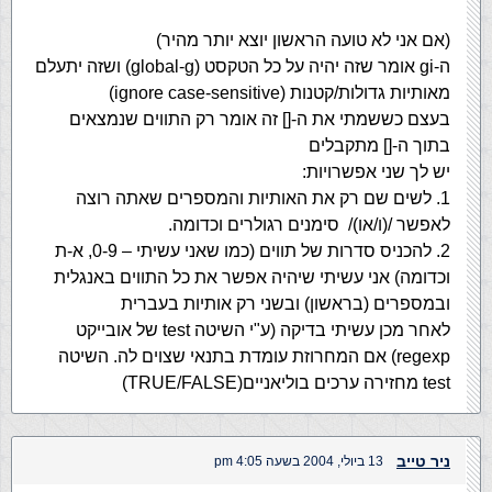
(אם אני לא טועה הראשון יוצא יותר מהיר)
ה-gi אומר שזה יהיה על כל הטקסט (global-g) ושזה יתעלם
מאותיות גדולות/קטנות (ignore case-sensitive)
בעצם כששמתי את ה-[] זה אומר רק התווים שנמצאים
בתוך ה-[] מתקבלים
יש לך שני אפשרויות:
1. לשים שם רק את האותיות והמספרים שאתה רוצה
לאפשר /(ו/או)/ סימנים רגולרים וכדומה.
2. להכניס סדרות של תווים (כמו שאני עשיתי – 0-9, א-ת
וכדומה) אני עשיתי שיהיה אפשר את כל התווים באנגלית
ובמספרים (בראשון) ובשני רק אותיות בעברית
לאחר מכן עשיתי בדיקה (ע"י השיטה test של אובייקט
regexp) אם המחרוזת עומדת בתנאי שצוים לה. השיטה
test מחזירה ערכים בוליאניים(TRUE/FALSE)
ניר טייב
13 ביולי, 2004 בשעה 4:05 pm