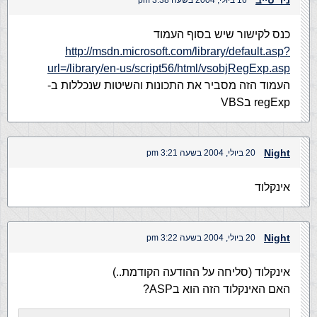
ניר טייב
16 ביולי, 2004 בשעה 3:38 pm
כנס לקישור שיש בסוף העמוד
http://msdn.microsoft.com/library/default.asp?
url=/library/en-us/script56/html/vsobjRegExp.asp
העמוד הזה מסביר את התכונות והשיטות שנכללות ב-
regExp בVBS
Night
20 ביולי, 2004 בשעה 3:21 pm
אינקלוד
Night
20 ביולי, 2004 בשעה 3:22 pm
אינקלוד (סליחה על ההודעה הקודמת..)
האם האינקלוד הזה הוא בASP?