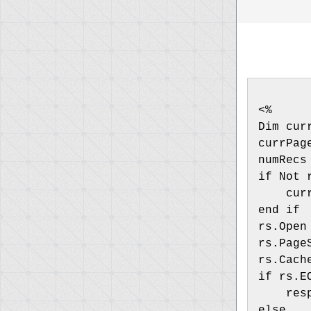
<%
Dim cur
currPag
numRecs
if Not 
    cur
end if
rs.Open
rs.Page
rs.Cach
if rs.E
else