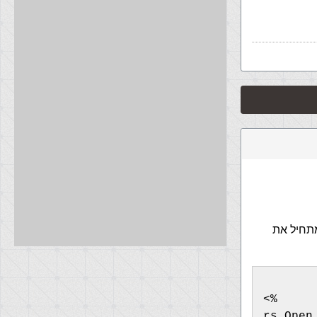
קח בהתחלה את שורה 0 ואחר כך מתחיל את
<%
rs.Open