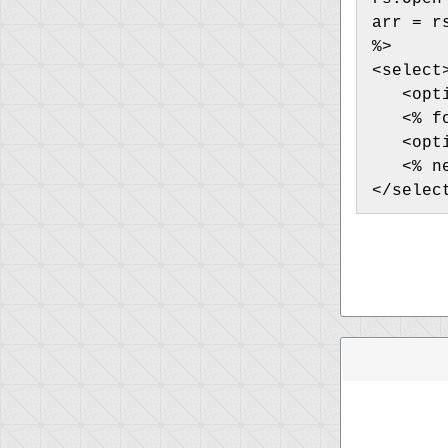
arr = r
%>
<select
   <opt
   <% f
   <opt
   <% n
</selec