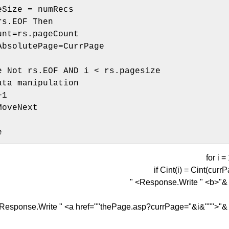
eSize = numRecs
rs.EOF Then
unt=rs.pageCount
AbsolutePage=CurrPage
e Not rs.EOF AND i < rs.pagesize
ata manipulation
+1
MoveNext
e
for i 