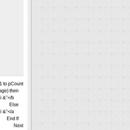
= 1 to pCount
if Cint(i) = Cint(currPage) then
Response.Write " <b>"& i &"</b> "
Else
Response.Write " <a href=""thePage.asp?currPage="&i&""">"& i &"</a> "
End If
Next