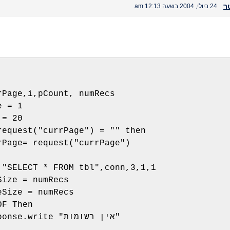
ר
24 ביולי, 2004 בשעה 12:13 am
rPage,i,pCount, numRecs
e = 1
 = 20
request("currPage") = "" then
rPage= request("currPage")
 "SELECT * FROM tbl",conn,3,1,1 
Size = numRecs
eSize = numRecs
OF Then
    response.write "אין רשומות"