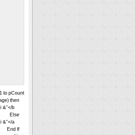
= 1 to pCount
if Cint(i) = Cint(currPage) then
Response.Write " <b>"& i &"</b> "
Else
Response.Write " <a href=""thePage.asp?currPage="&i&""">"& i &"</a> "
End If