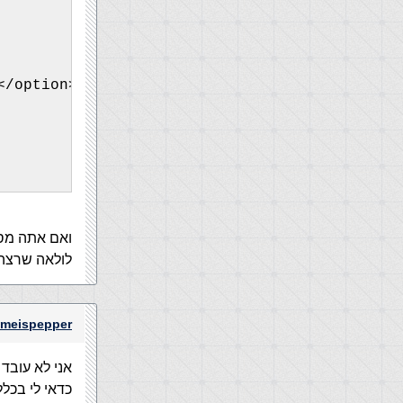
</option>
ואם אתה מסדר לפי ASC (בסדר רגיל מהיש
לולאה שרצה מ-0 עד אורך המערך -1 ואת הרשומה האחרונה
meispepper
אני לא עובד עם ows
כדאי לי בכלל