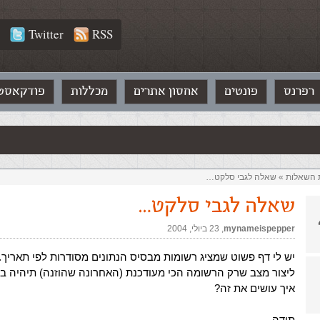
Twitter
RSS
רפרנס
פונטים
אחסון אתרים
מכללות
פודקאסט
ת השאלות‏
»
שאלה לגבי סלקט…
שאלה לגבי סלקט…
mynameispepper
,‏
23 ביולי, 2004
יש לי דף פשוט שמציג רשומות מבסיס הנתונים מסודרות לפי תאריך. 
ליצור מצב שרק הרשומה הכי מעודכנת (האחרונה שהוזנה) תיהיה בב
איך עושים את זה?
תודה –