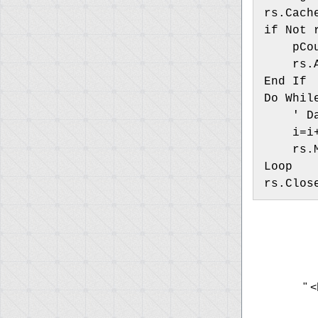
rs.Cach
if Not 
    pCo
    rs.
End If
Do Whil
    ' D
    i=i
    rs.
Loop
rs.Clos