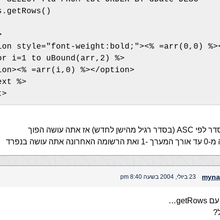
s.getRows()
>
ion style="font-weight:bold;"><% =arr(0,0) %>
or i=1 to uBound(arr,2) %>
ion><% =arr(i,0) %></option>
ext %>
t>
ן לחדש) אז אתה עושה הפוך
 אתה עושה בנפרד
myna
23 ביולי, 2004 בשעה 8:40 pm
getR…
?