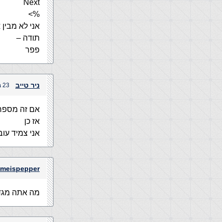
Next
%>
אני לא מבין 
תודה –
פפר
ניר טייב
23 ביולי, 2004 בשעה 10:40 pm
אם זה מספר
אז כן
אני צמיד עובד עם getRows זה גם י
meispepper
מה אתה מגד