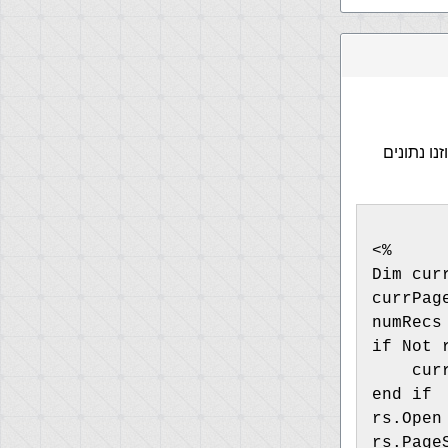
ו נתונים
<%
Dim cur
currPag
numRecs
if Not 
    cur
end if
rs.Open
rs.Page