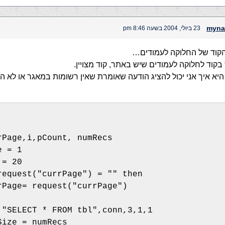
myna
23 ביולי, 2004 בשעה 8:46 pm
הקוד של החלוקה לעמודים…
קוד לחלוקה לעמודים שיש באתר, קוד מצויין.
א איך אני יכול להציג הודעה שאומרת שאין רשומות במאגר או לא הוזנ
rPage,i,pCount, numRecs
e = 1
 = 20
request("currPage") = "" then
rPage= request("currPage")
 "SELECT * FROM tbl",conn,3,1,1 
Size = numRecs