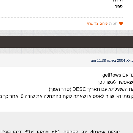
פפר
תגיות:
פורום צד שרת
getRows
 שאפשר לעשות כך
ילתא עם תאריך DESC (סדר הפוך)
אז אתה בודק מתי ה-i שווה לאפס או שאתה לו
 "SELECT fld FROM tbl ORDER BY dDate DESC