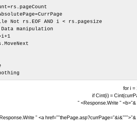
unt=rs.pageCount
AbsolutePage=CurrPage
ile Not rs.EOF AND i < rs.pagesize
 Data manipulation
=i+1
s.MoveNext
e
nothing
for i 