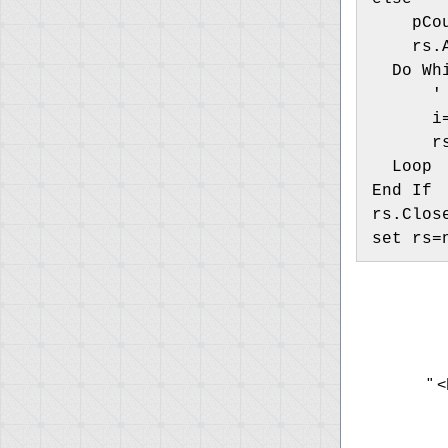
    pCo
    rs.
  Do Wh
      '
      i
      r
  Loop
End If
rs.Clos
set rs=