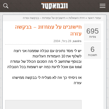
זירת השאלות
שלח תשובה
עמוד ראשי
»
‏זירת השאלות‏
»
חישובים על עמודות – בבקשה עזרה
חישובים על עמודות – בבקשה
695
עזרה
צפיות
savirs
,‏
28 ביולי, 2004
6
יש לי מסד נתונים עם טבלה שממנה אני רוצה
תשובות
לשלוף את 10 העמודות העליונות
ובנוסף שתחשב לי מה הסכום הכולל של עמודה
total וגם אוכל לדעת כמה יש רשומות בכל הטבלה
אז ניסיתי כך וזה לא מצליח לי בבקשה ממישהו
עזרה