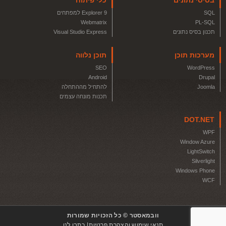
בסיסי נתונים
כלי פיתוח
SQL
Explorer 9 למפתחים
Webmatrix
PL-SQL
תכנון בסיס נתונים
Visual Studio Express
מערכות תוכן
תוכן נלווה
SEO
WordPress
Android
Drupal
Joomla
להתחיל מההתחלה
תכנות מונחה עצמים
DOT.NET
WPF
Window Azure
LightSwitch
Silverlight
Windows Phone
WCF
וובמאסטר © כל הזכויות שמורות
תנאי שימוש והצהרת פרטיות
כתבו לנו