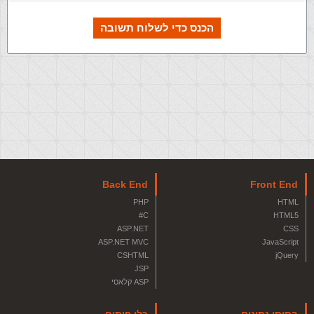
הכנס כדי לשלוח תשובה
Back End
Front End
PHP
HTML
C#
HTML5
ASP.NET
CSS
ASP.NET MVC
JavaScript
CSHTML
jQuery
JSP
ASP קלאסי