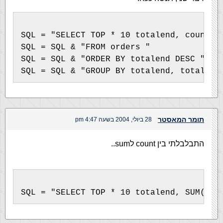
SQL = "SELECT TOP * 10 totalend, count(t
SQL = SQL & "FROM orders "
SQL = SQL & "ORDER BY totalend DESC "
SQL = SQL & "GROUP BY totalend, total"
תומר המאסטר
28 ביולי, 2004 בשעה 4:47 pm
התבלבלתי בין count לsum..
SQL = "SELECT TOP * 10 totalend, SUM(tot