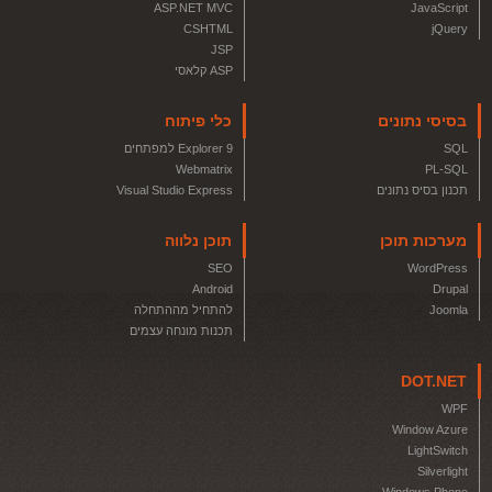
ASP.NET MVC
JavaScript
CSHTML
jQuery
JSP
ASP קלאסי
בסיסי נתונים
כלי פיתוח
SQL
Explorer 9 למפתחים
Webmatrix
PL-SQL
תכנון בסיס נתונים
Visual Studio Express
מערכות תוכן
תוכן נלווה
SEO
WordPress
Android
Drupal
Joomla
להתחיל מההתחלה
תכנות מונחה עצמים
DOT.NET
WPF
Window Azure
LightSwitch
Silverlight