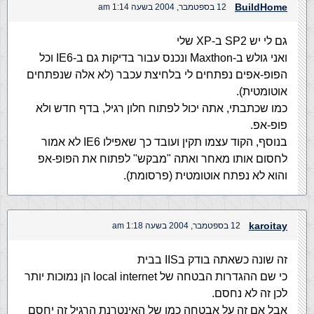
BuildHome
12 בספטמבר, 2004 בשעה 1:14 am
גם לי יש SP2 ב-XP שלי
ואני גולש ב-Maxthon ונכנס עבור בדיקות גם ב-IE6 וכל
הפופ-אפים נפתחים לי בלחיצת עכבר (לא אלה שנפתחים
אוטומטית).
כמו שכתבתי, אתה יכול לפתוח חלון רגיל, בדף חדש ולא
פופ-אפ.
בנוסף, הקוד עצמו תקין ועובד כך שאפילו IE6 לא אמור
לחסום אותו מאחר ואתה "מבקש" לפתוח את הפופ-אפ
והוא לא נפתח אוטומטית (פרסומת).
karoitay
12 בספטמבר, 2004 בשעה 1:18 am
זה שונה כשאתה בודק בIIS בבית
כי שם ההגדרות הבטחה של local internet הן נמוכות יותר
לכן זה לא נחסם.
אבל אם זה על אבטחה כמו של האינטרנת הרגיל זה יחסם