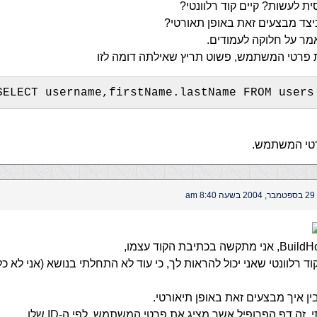
ית לעשות? קיים קוד רלוונטי?
כיצד מבצעים זאת באופן תאורטי?
ר על חלוקה לעמודים.
 פרטי המשתמש, פשוט תריץ שאילתה דומה לזו
SELECT username,firstName.lastName FROM users
רטי המשתמש.
29 בספטמבר, 2004 בשעה 8:40 am
וד רלוונטי שאני יכול להראות לך, כי עוד לא התחלתי בנושא (אני לא כל
ין איך מבצעים זאת באופן תיאורטי.
, זה דף הפרופיל אשר מציג את פרטי המשתמש, לפי ה-ID שלו.