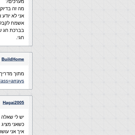
מערכים?
מה זה בדיוק
אני לא יודע
אשמח לקבל מ
בברכת חג ש
חגי.
BuildHome
מתוך מדריך VBS
lass=arrays
Hagai2005
יש לי שאלה 
כשאני מציג 
איך אני עוש