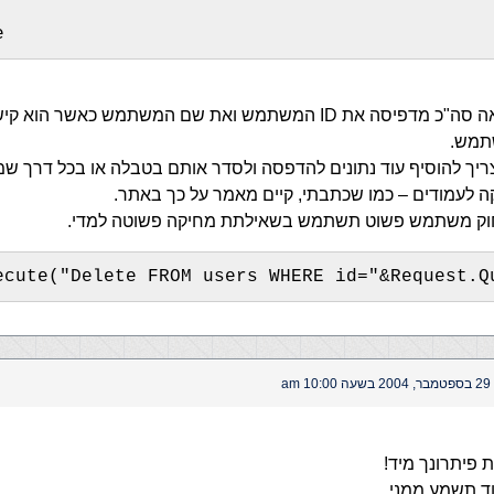
e
עכשיו, הלולאה סה"כ מדפיסה את ID המשתמש ואת שם המשתמש כאשר ה
תמש.
יך להוסיף עוד נתונים להדפסה ולסדר אותם בטבלה או בכל דרך שמ
 לעמודים – כמו שכתבתי, קיים מאמר על כך באתר.
וק משתמש פשוט תשתמש בשאילתת מחיקה פשוטה למדי.
ecute("Delete FROM users WHERE id="&Request.Q
29 בספטמבר, 2004 בשעה 10:00 am
 פיתרונך מיד!
ד תשמע ממני…