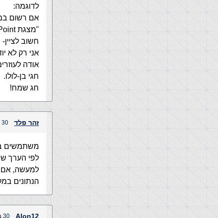
לדוגמה:
אם רשום במסד "מסמך Doc
"מצגת PowerPoint"- סמל אחר, "מסמך HTML"- סמל אחר וכן הלאה…
חשוב לציין- 
אני רק לא יו
אודה לעוזרים
חגי בן-לולו.
חג שמח!
זהר פלד
30 בספטמבר, 2004 בשעה 10:35 am
משתמשים ב switch
לפי הערך שמ
למעשה, אם ה
הנתונים במק
Alon12
30 בספטמבר, 2004 בשעה 11:10 am