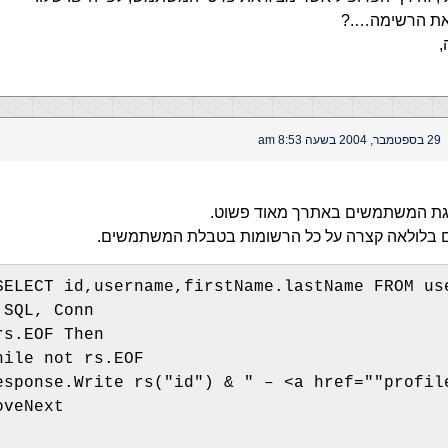
 את הרשימה….?
,
29 בספטמבר, 2004 בשעה 8:53 am
גת המשתמשים באתרך מאוד פשוט.
ם בלולאה קצרה על כל הרשומות בטבלת המשתמשים.
SELECT id,username,firstName.lastName FROM us
 SQL, Conn
rs.EOF Then
hile not rs.EOF
esponse.Write rs("id") & " – <a href=""profil
oveNext