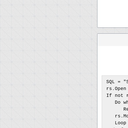
SQL = "
rs.Open
If not 
   Do w
      R
   rs.M
   Loop