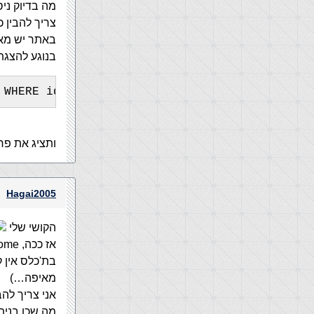
מה בדיוק ניס
צריך להבין 
באתר יש מאמ
בנוגע להצגת
 WHERE id="&Request.QueryString("id")
ותציג את פ
Hagai2005
הקושי שלי
אז ככה, BuildHome, אני מתקשה בכתיבת הקוד עצמו,
בת'כלס אין ק
מאיפה…)
אני צריך להב
מה שכן בניתי