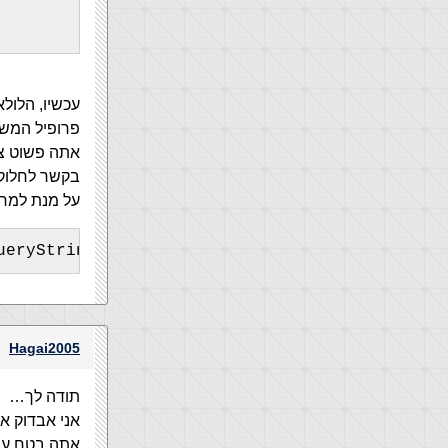
פרופיל המש
אתה פשוט צר
בקשר לחלוקה
על מנת למח
ueryString("id"))
Hagai2005
תודה לך…
אני אבדוק את
אתה בטח עו