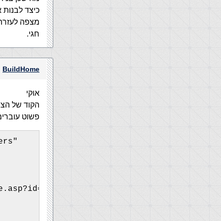
כיצד לבנות
מצפה לעזרה
חגי.
BuildHome
אוקי
הקוד של הצ
פשוט עוברי
ers"
e.asp?id="&rs("id")&""">" & rs("username") & 