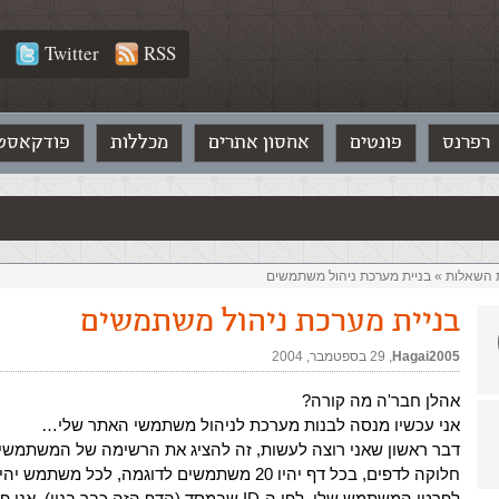
Twitter
RSS
רפרנס
פונטים
אחסון אתרים
מכללות
פודקאסט
ת השאלות‏
»
בניית מערכת ניהול משתמשים
בניית מערכת ניהול משתמשים
Hagai2005
,‏
29 בספטמבר, 2004
אהלן חבר'ה מה קורה?
אני עכשיו מנסה לבנות מערכת לניהול משתמשי האתר שלי…
דבר ראשון שאני רוצה לעשות, זה להציג את הרשימה של המשתמשי
חלוקה לדפים, בכל דף יהיו 20 משתמשים לדוגמה, לכל משתמש
לפרטי המשתמש שלו, לפי ה-ID שבמסד (הדף הזה כבר בנוי),