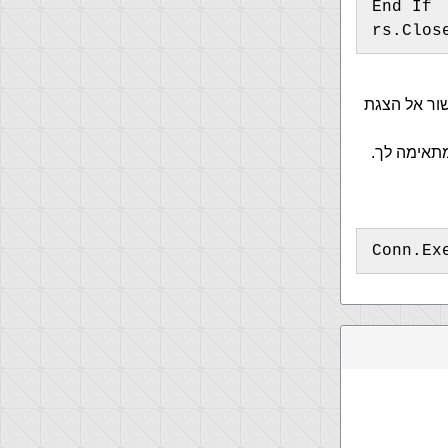
End If
rs.Clos
וא קישור אל הצגת
תאימה לך.
Conn.Ex