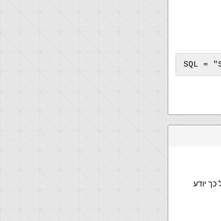
SQL = "
 כך יודע