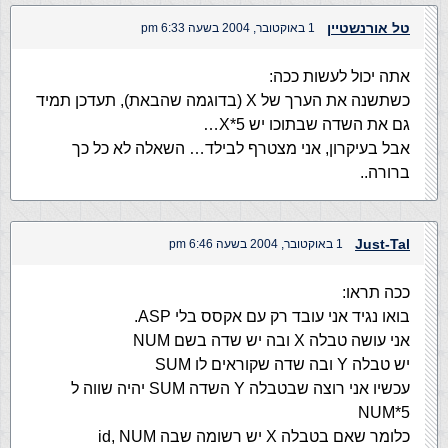
טל אורנשטיין
1 באוקטובר, 2004 בשעה 6:33 pm
אתה יכול לעשות ככה:
כשתשנה את הערך של X (בדוגמה שהבאת), תעדכן תמיד
גם את השדה שבתוכו יש X*5…
אבל בעיקרון, אני מצטרף לבילד… השאלה לא כל כך
ברורה..
Just-Tal
1 באוקטובר, 2004 בשעה 6:46 pm
ככה תראו:
בואו נגיד אני עובד רק עם אקסס בלי ASP.
אני עושה טבלה X ובה יש שדה בשם NUM
יש טבלה Y ובה שדה שקוראים לו SUM
עכשיו אני רוצה שבטבלה Y השדה SUM יהיה שווה ל
NUM*5
כלומר שאם בטבלה X יש רשומה שבה id, NUM