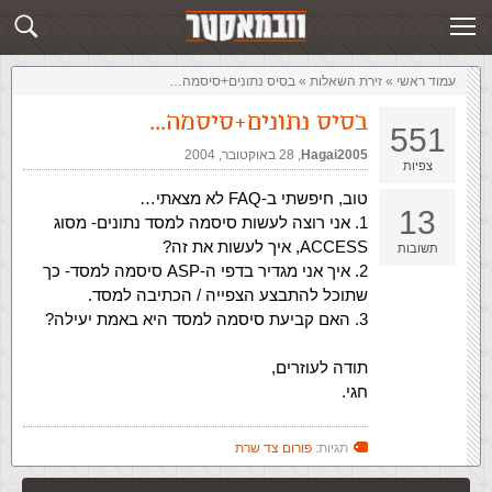
זירת השאלות
שלח תשובה
עמוד ראשי
»
‏זירת השאלות‏
»
בסיס נתונים+סיסמה…
בסיס נתונים+סיסמה…
551
Hagai2005
,‏
28 באוקטובר, 2004
צפיות
טוב, חיפשתי ב-FAQ לא מצאתי…
13
1. אני רוצה לעשות סיסמה למסד נתונים- מסוג
ACCESS, איך לעשות את זה?
תשובות
2. איך אני מגדיר בדפי ה-ASP סיסמה למסד- כך
שתוכל להתבצע הצפייה / הכתיבה למסד.
3. האם קביעת סיסמה למסד היא באמת יעילה?
תודה לעוזרים,
חגי.
תגיות:
פורום צד שרת