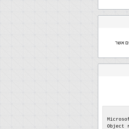
ים אשר
Microso
Object 