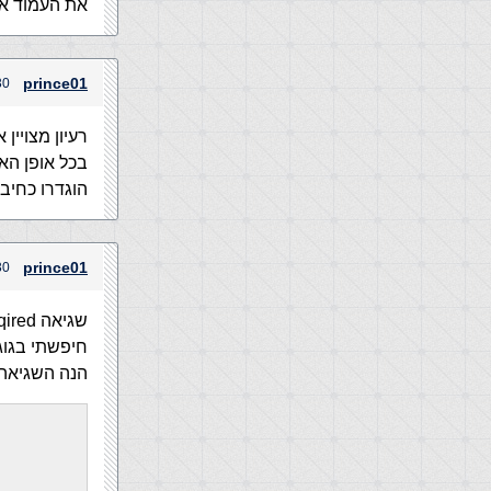
את העמוד אמ
prince01
30 בנובמבר, 2004 בש
רעיון מצויין א
בכל אופן האת
הוגדרו כחיבו
prince01
30 בנובמבר, 2004 בש
שגיאה 800a01a8 … object reuqired
חיפשתי בגוג
הנה השגיאה 