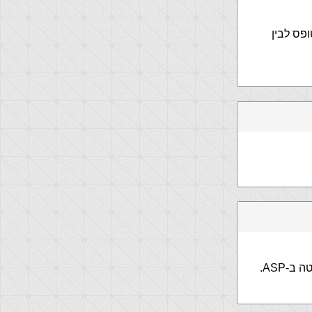
פס לבין
-ASP.