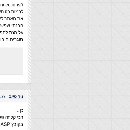
לכמות כזו הא
את האתר לא ב
הבנתי שפשוט
על מנת להפח
סוגרים חיבור כך ?
ניר טייב
29 בנובמבר, 2004 בשעה 11:10 pm
כן…
הכי קל זה פשוט לי
בקובץ ASP הזה שמים את קוד ההתחברות ופונקציה שתסגור אותו.