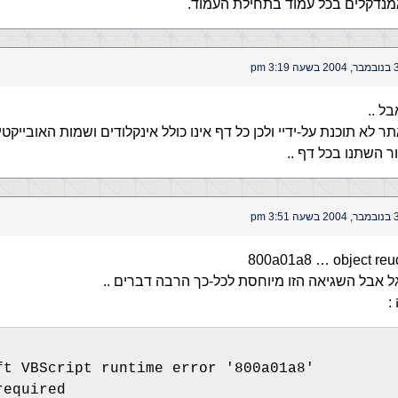
נדקלים בכל עמוד בתחילת העמוד.
עה 3:19 pm
בל ..
ר לא תוכנת על-ידיי ולכן כל דף אינו כולל אינקלודים ושמות האובייקט
ר השתנו בכל דף ..
עה 3:51 pm
ל אבל השגיאה הזו מיוחסת לכל-כך הרבה דברים ..
:
ft VBScript runtime error '800a01a8' 
required