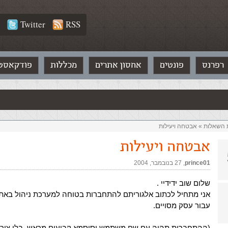
Twitter
RSS
רפרנס
פונטים
אחסון אתרים
מכללות
פודקאסט
ת השאלות‏
»
אבטחה ויעילות
אבטחה ויעילות
prince01
,‏
27 בנובמבר, 2004
שלום שוב ידידיי .
אני מתחיל לכתוב אלגוריתם להתחברות בטוחה למערכת ניהול באת
עבור עסק מסויים.
(ההתחברות תהיה עם שם משתמש וסיסמא קבועים מראש, בלי צורך