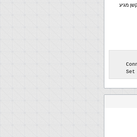
קשן מגיע
    Con
    Set