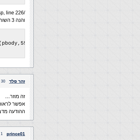
/main/Default.asp, line 226
והנה 3 השורות שלפני וכמה שאחרי :
(pbody,55) & '…') AS rgtField, id, pname, pim
זהר פלד
30 בנובמבר, 2004 בשעה 11:26 pm
זה מוזר…
אפשר לראות 
ההודעה מדבר
prince01
1 בדצמבר, 2004 בשעה 2:54 pm