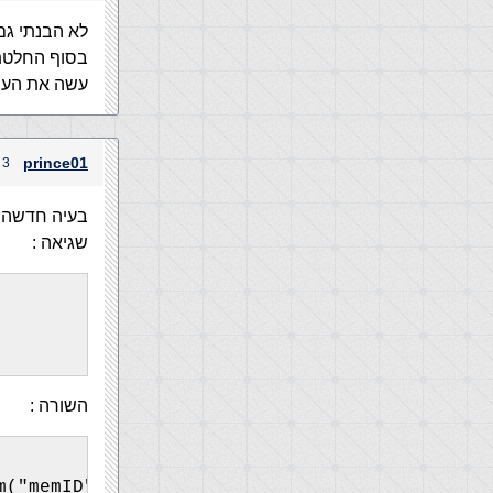
לא הבנתי גם
בסוף החלטתי לוותר על הWhile
עשה את הע
prince01
3 בדצמבר, 2004 בשעה 2:36 pm
בעיה חדשה ..
שגיאה :
השורה :
m("memID") & "'>" & rsmem("memName") & "</a><