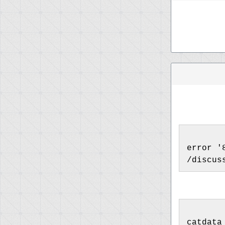
error '
/discus
catdata