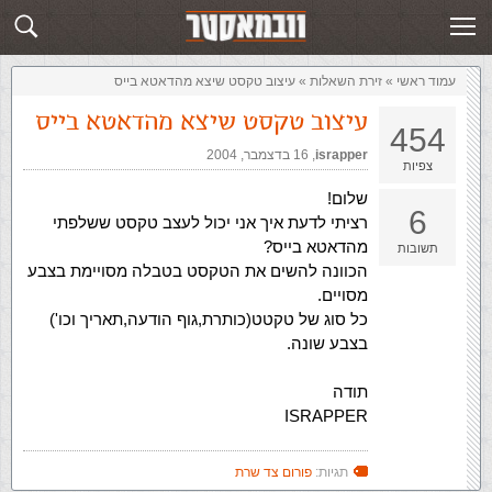
זירת השאלות
שלח תשובה
עמוד ראשי
»
‏זירת השאלות‏
»
עיצוב טקסט שיצא מהדאטא בייס
עיצוב טקסט שיצא מהדאטא בייס
454
israpper
,‏
16 בדצמבר, 2004
צפיות
שלום!
6
רציתי לדעת איך אני יכול לעצב טקסט ששלפתי
מהדאטא בייס?
תשובות
הכוונה להשים את הטקסט בטבלה מסויימת בצבע
מסויים.
כל סוג של טקטט(כותרת,גוף הודעה,תאריך וכו')
בצבע שונה.
תודה
ISRAPPER
תגיות:
פורום צד שרת