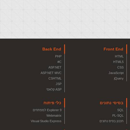
Back End
Front End
PHP
HTML
C#
HTML5
ASP.NET
CSS
ASP.NET MVC
JavaScript
CSHTML
jQuery
JSP
ASP קלאסי
בסיסי נתונים
כלי פיתוח
SQL
Explorer 9 למפתחים
Webmatrix
PL-SQL
תכנון בסיס נתונים
Visual Studio Express