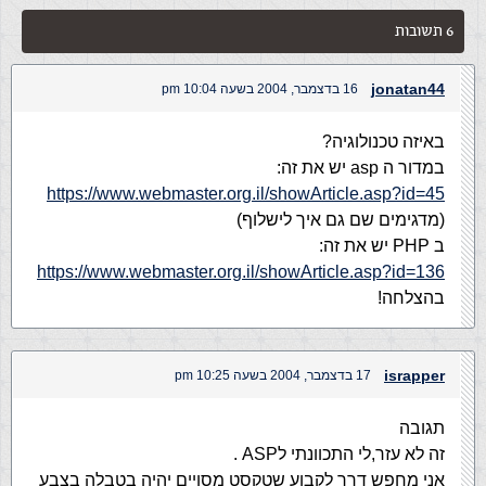
6 תשובות
jonatan44
16 בדצמבר, 2004 בשעה 10:04 pm
באיזה טכנולוגיה?
במדור ה asp יש את זה:
https://www.webmaster.org.il/showArticle.asp?id=45
(מדגימים שם גם איך לישלוף)
ב PHP יש את זה:
https://www.webmaster.org.il/showArticle.asp?id=136
בהצלחה!
israpper
17 בדצמבר, 2004 בשעה 10:25 pm
תגובה
זה לא עזר,לי התכוונתי לASP .
אני מחפש דרך לקבוע שטקסט מסויים יהיה בטבלה בצבע