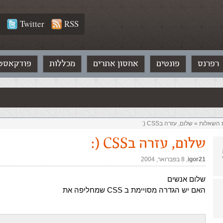
Twitter
RSS
רפרנס
פונטים
אחסון אתרים
מכללות
פודקאסט
ת השאלות‏
»
שלום, עזרה בCSS (:
שלום, עזרה בCSS (:
igor21
,‏
8 בפברואר, 2004
שלום אנשים
האם יש הגדרה מסויימת ב CSS שמחליפה את