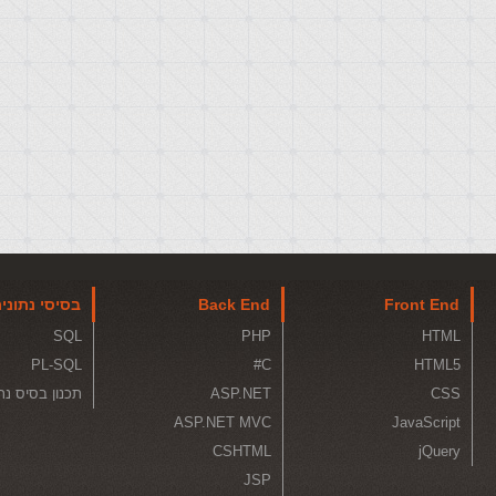
Front End
Back End
בסיסי נתוני
SQL
PHP
HTML
PL-SQL
C#
HTML5
CSS
ASP.NET
תכנון בסיס נת
ASP.NET MVC
JavaScript
CSHTML
jQuery
JSP