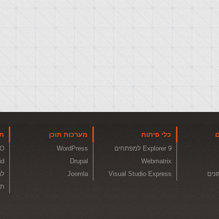
ם
כלי פיתוח
מערכות תוכן
תו
Explorer 9 למפתחים
WordPress
O
id
Drupal
Webmatrix
ונים
Visual Studio Express
Joomla
לה
תכ