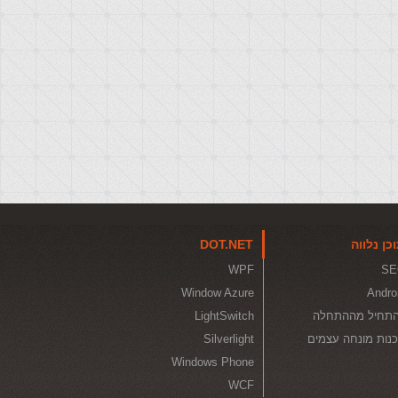
כן נלווה
DOT.NET
WPF
SE
Window Azure
Andro
תחיל מההתחלה
LightSwitch
נות מונחה עצמים
Silverlight
Windows Phone
WCF