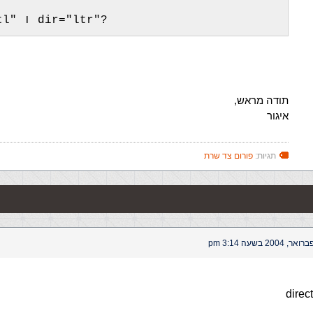
 dir="rtl" ו dir="ltr"?
תודה מראש,
איגור
תגיות:
פורום צד שרת